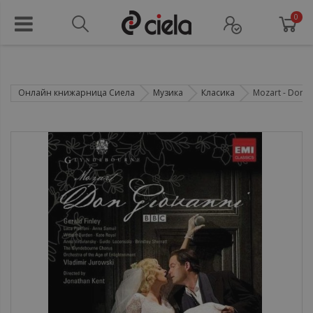
0
Онлайн книжарница Сиела
Музика
Класика
Mozart - Don G