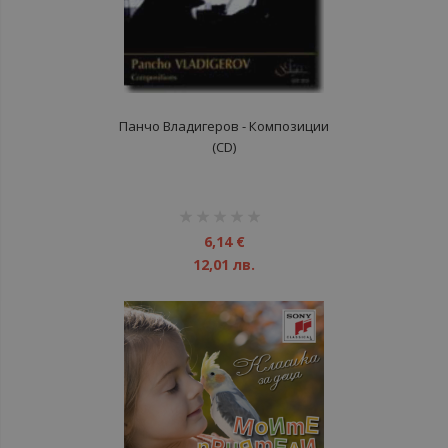
Панчо Владигеров - Композиции
(CD)
рейтинг:
1%
6,14 €
12,01 лв.