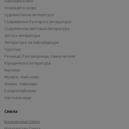
Най-нови книги
Очаквайте скоро
Художествена литература
Съвременна българска литература
Съвременна световна литература
Детска литература
Литература за тийнейджъри
Туризъм
Речници, Разговорници, Самоучители
Юридическа литература
Ваучери
Музика - Най-нови
Филми - Най-нови
Е-книги Най-нови
Настолни игри
Сиела
Книжарници Сиела
Издателство Сиела