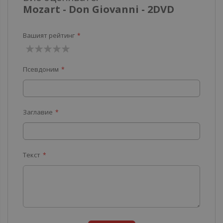
Mozart - Don Giovanni - 2DVD
Вашият рейтинг
1
2
3
4
5
Псевдоним
звезда
звезди
звезди
звезди
звезди
Заглавие
Текст