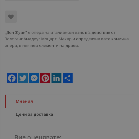
„Дон Жуан“ е опера на италиански език в 2 действия от
Волфганг Амадеус Моцарт. Макар и определяна като комична
опера, в нея има елементи на драма.
Facebook
Twitter
Messenger
Pinterest
LinkedIn
Share
Мнения
Цени за доставка
Вие оценявате: