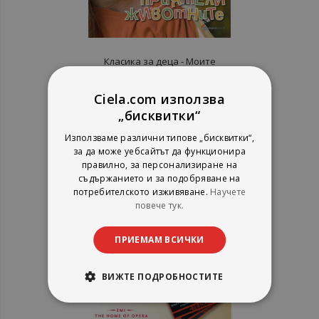
Класика за деца - Моите
приятели животните - CD
Ciela.com използва
„бисквитки“
рейтинг:
Използваме различни типове „бисквитки“,
1%
4,35 €
за да може уебсайтът да функционира
8,51 лв.
правилно, за персонализиране на
съдържанието и за подобряване на
потребителското изживяване.
Научете
повече тук.
ПРИЕМАМ ВСИЧКИ
ВИЖТЕ ПОДРОБНОСТИТЕ