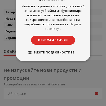
Използваме различни типове „бисквитки“,
за да може уебсайтът да функционира
Повече
Петя Николова
правилно, за персонализиране на
информация
Велес
съдържанието и за подобряване на
потребителското изживяване.
Научете
9543020086
повече тук.
2007
168
ПРИЕМАМ ВСИЧКИ
СВЪРЗАНИ ПРОДУКТИ
ВИЖТЕ ПОДРОБНОСТИТЕ
Не изпускайте нови продукти и
промоции
Абонирайте се за нашия e-mail бюлетин