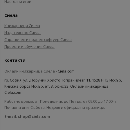
Настолни игри
Сиела
Книжарници Сиела
Издателство Сиела
Справочен и правен софтуер Сиела
Проекти и обучения Сиела
Контакти
Онлайн книжарница Сиела -
Ciela.com
гр. София, ул. „Поручик Христо Топракчиев“ 11, 1528 НПЗ Искър,
Книжна борса Искър, ет. 3, офис 33, Онлайн книжарница
Ciela.com
Работно време: от Понеделник до Петък, от 09:00 до 17:00 ч.
Почивни дни: Събота, Неделя и официални празници.
E-mail:
shop@ciela.com