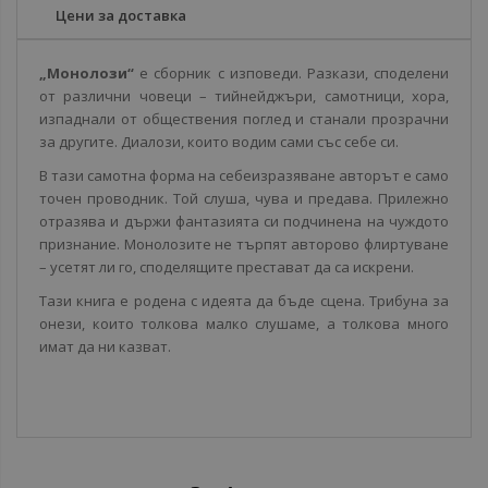
Цени за доставка
„Монолози“
е сборник с изповеди. Разкази, споделени
от различни човеци – тийнейджъри, самотници, хора,
изпаднали от обществения поглед и станали прозрачни
за другите. Диалози, които водим сами със себе си.
В тази самотна форма на себеизразяване авторът е само
точен проводник. Той слуша, чува и предава. Прилежно
отразява и държи фантазията си подчинена на чуждото
признание. Монолозите не търпят авторово флиртуване
– усетят ли го, споделящите престават да са искрени.
Тази книга е родена с идеята да бъде сцена. Трибуна за
онези, които толкова малко слушаме, а толкова много
имат да ни казват.