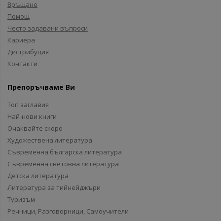
Връщане
Помощ
Често задавани въпроси
Кариера
Дистрибуция
Контакти
Препоръчваме Ви
Топ заглавия
Най-нови книги
Очаквайте скоро
Художествена литература
Съвременна българска литература
Съвременна световна литература
Детска литература
Литература за тийнейджъри
Туризъм
Речници, Разговорници, Самоучители