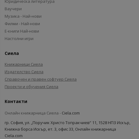
Юридическа литература
Ваучери
Музика - Най-нови
Филми - Най-нови
Е-книги Най-нови
Настолни игри
Сиела
Книжарници Сиела
Издателство Сиела
Справочен и правен софтуер Сиела
Проекти и обучения Сиела
Контакти
Онлайн книжарница Сиела -
Ciela.com
гр. София, ул. „Поручик Христо Топракчиев“ 11, 1528 НПЗ Искър,
Книжна борса Искър, ет. 3, офис 33, Онлайн книжарница
Ciela.com