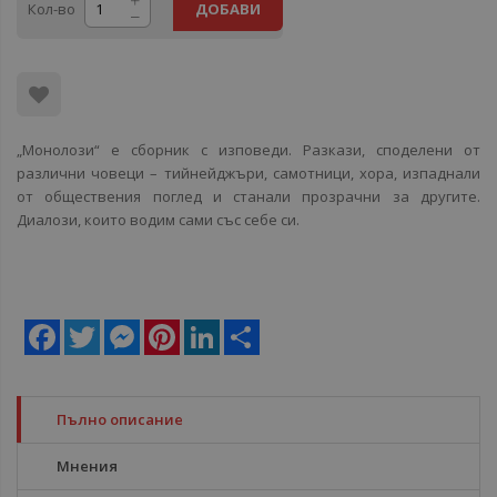
Кол-во
ДОБАВИ
„Монолози“ е сборник с изповеди. Разкази, споделени от
различни човеци – тийнейджъри, самотници, хора, изпаднали
от обществения поглед и станали прозрачни за другите.
Диалози, които водим сами със себе си.
Facebook
Twitter
Messenger
Pinterest
LinkedIn
Share
Пълно описание
Мнения