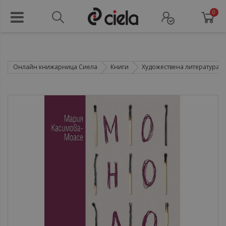
0
Онлайн книжарница Сиела
Книги
Художествена литература