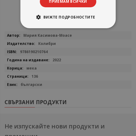
ПРИЕМАМ ВСИЧКИ
ВИЖТЕ ПОДРОБНОСТИТЕ
Повече
Мария Касимова-Моасе
информация
Колибри
9786190210764
2022
мека
136
български
СВЪРЗАНИ ПРОДУКТИ
Не изпускайте нови продукти и