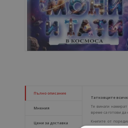
Пълно описание
Татковците всичк
Те винаги намират
Мнения
време са готови да 
Книгите от пореди
Цени за доставка
история е разказана