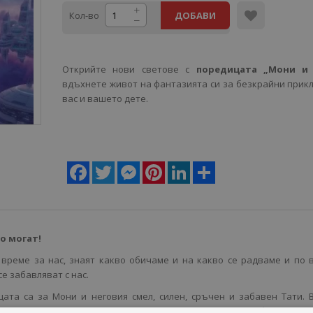
Кол-во
ДОБАВИ
Открийте нови светове с
поредицата „Мони и
вдъхнете живот на фантазията си за безкрайни прик
вас и вашето дете.
Facebook
Twitter
Messenger
Pinterest
LinkedIn
Share
о могат!
 време за нас, знаят какво обичаме и на какво се радваме и по 
се забавляват с нас.
цата са за Мони и неговия смел, силен, сръчен и забавен Тати. 
 от Мама – тя е тази, която държи връзката между син и баща.