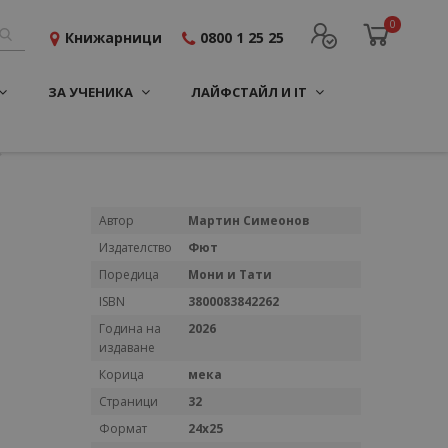
0
Книжарници
0800 1 25 25
ЗА УЧЕНИКА
ЛАЙФСТАЙЛ И IT
Повече
Автор
Мартин Симеонов
информация
Издателство
Фют
Поредица
Мони и Тати
ISBN
3800083842262
Година на
2026
издаване
Корица
мека
Страници
32
Формат
24х25