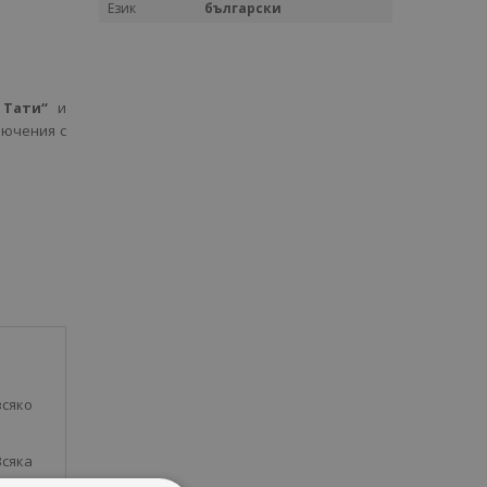
Език
български
 Тати“
и
лючения с
всяко
Всяка