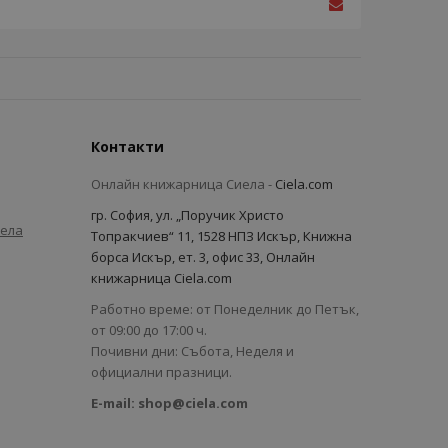
Контакти
Онлайн книжарница Сиела -
Ciela.com
гр. София, ул. „Поручик Христо
иела
Топракчиев“ 11, 1528 НПЗ Искър, Книжна
борса Искър, ет. 3, офис 33, Онлайн
книжарница Ciela.com
Работно време: от Понеделник до Петък,
от 09:00 до 17:00 ч.
Почивни дни: Събота, Неделя и
официални празници.
E-mail:
shop@ciela.com