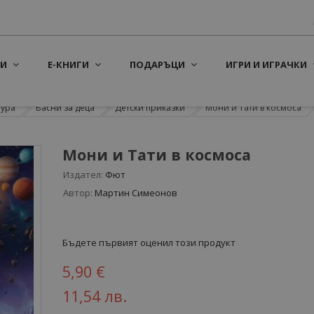
И
Е-КНИГИ
ПОДАРЪЦИ
ИГРИ И ИГРАЧКИ
тура
Басни за деца
Детски приказки
Мони и Тати в космоса
Мони и Тати в космоса
Издател:
Фют
Автор:
Мартин Симеонов
Бъдете първият оценил този продукт
5,90 €
11,54 лв.