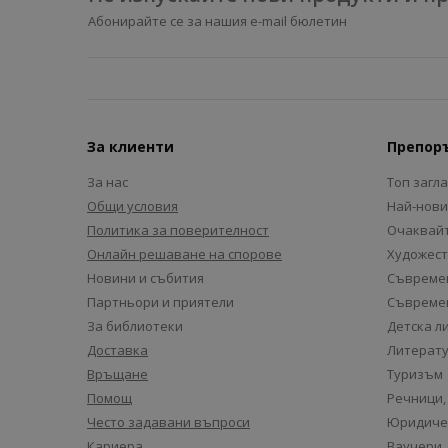
Абонирайте се за нашия e-mail бюлетин
За клиенти
Препор
За нас
Топ загл
Общи условия
Най-нови
Политика за поверителност
Очаквайт
Онлайн решаване на спорове
Художест
Новини и събития
Съвремен
Партньори и приятели
Съвремен
За библиотеки
Детска л
Доставка
Литерату
Връщане
Туризъм
Помощ
Речници,
Често задавани въпроси
Юридиче
Кариера
Ваучери