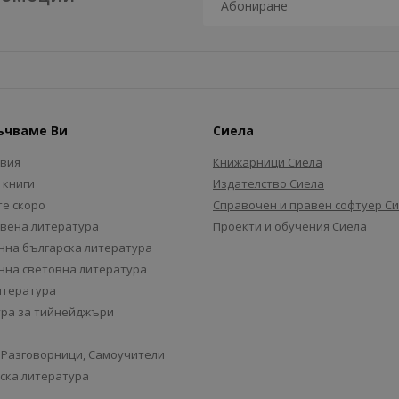
ъчваме Ви
Сиела
авия
Книжарници Сиела
 книги
Издателство Сиела
е скоро
Справочен и правен софтуер С
вена литература
Проекти и обучения Сиела
на българска литература
на световна литература
итература
ра за тийнейджъри
 Разговорници, Самоучители
ска литература