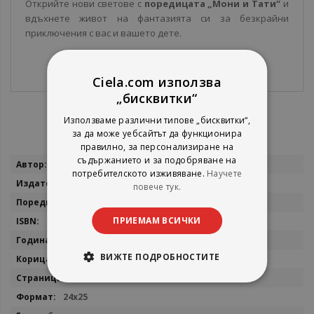
Открийте нови светове с
поредицата „Мони и Тати“
и
вдъхнете живот на фантазията си за безкрайни
приключения с вас и вашето дете.
Ciela.com използва
„бисквитки“
Използваме различни типове „бисквитки“,
за да може уебсайтът да функционира
правилно, за персонализиране на
съдържанието и за подобряване на
Повече
Мартин Симеонов
потребителското изживяване.
Научете
информация
Фют
повече тук.
Мони и Тати
ПРИЕМАМ ВСИЧКИ
3800083842293
2026
ВИЖТЕ ПОДРОБНОСТИТЕ
мека
32
24х25