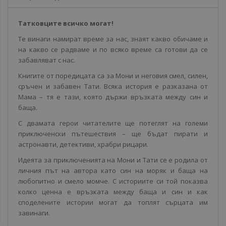
Татковците всичко могат!
Те винаги намират време за нас, знаят какво обичаме и
на какво се радваме и по всяко време са готови да се
забавляват с нас.
Книгите от поредицата са за Мони и неговия смел, силен,
сръчен и забавен Тати. Всяка история е разказана от
Мама – тя е тази, която държи връзката между син и
баща.
С двамата герои читателите ще потеглят на големи
приключенски пътешествия – ще бъдат пирати и
астронавти, детективи, храбри рицари.
Идеята за приключенията на Мони и Тати се е родила от
личния път на автора като син на моряк и баща на
любопитно и смело момче. С историите си той показва
колко ценна е връзката между баща и син и как
споделените истории могат да топлят сърцата им
завинаги.