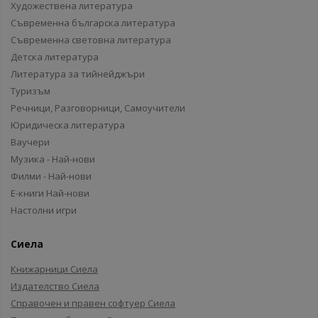
Художествена литература
Съвременна българска литература
Съвременна световна литература
Детска литература
Литература за тийнейджъри
Туризъм
Речници, Разговорници, Самоучители
Юридическа литература
Ваучери
Музика - Най-нови
Филми - Най-нови
Е-книги Най-нови
Настолни игри
Сиела
Книжарници Сиела
Издателство Сиела
Справочен и правен софтуер Сиела