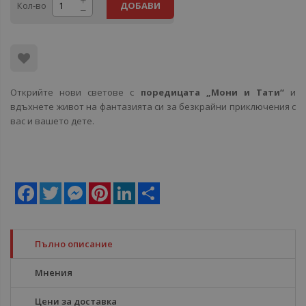
Кол-во
ДОБАВИ
Открийте нови светове с
поредицата „Мони и Тати“
и
вдъхнете живот на фантазията си за безкрайни приключения с
вас и вашето дете.
Facebook
Twitter
Messenger
Pinterest
LinkedIn
Share
Пълно описание
Мнения
Цени за доставка