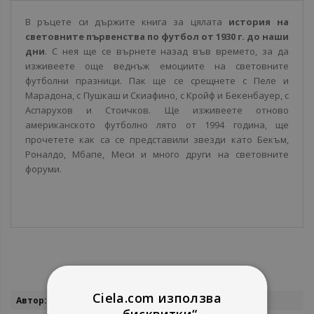
В ръцете си държите книга за цялата
история на
световните първенства по футбол от 1930 г. до наши
дни
. С нея ще се върнете назад във времето, за да
изживеете още веднъж емоциите на световните
футболни празници. Пак ще се срещнете с Пеле и
Марадона, с Пушкаш и Скиафино, с Кройф и Бекенбауер, с
Аспарухов и Стоичков. Ще изживеете отново
американското футболно лято от 1994 година, ще
прочетете как са се представили звезди като Бекъм,
Роналдо, Мбапе, Меси и много други на световните
форуми.
Ciela.com използва
Повече
Румен Пайташев
„бисквитки“
информация