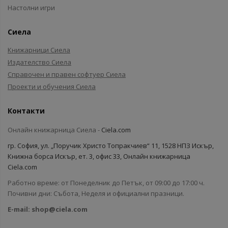
Настолни игри
Сиела
Книжарници Сиела
Издателство Сиела
Справочен и правен софтуер Сиела
Проекти и обучения Сиела
Контакти
Онлайн книжарница Сиела -
Ciela.com
гр. София, ул. „Поручик Христо Топракчиев“ 11, 1528 НПЗ Искър,
Книжна борса Искър, ет. 3, офис 33, Онлайн книжарница
Ciela.com
Работно време: от Понеделник до Петък, от 09:00 до 17:00 ч.
Почивни дни: Събота, Неделя и официални празници.
E-mail:
shop@ciela.com