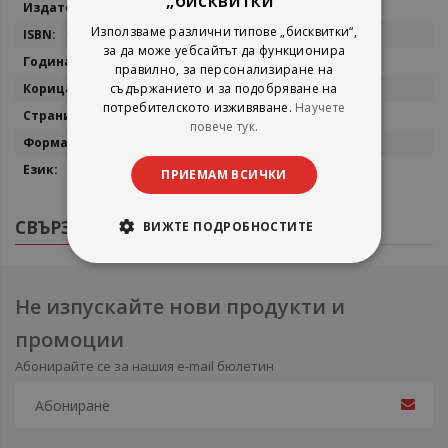
Труд
Използваме различни типове „бисквитки“,
9789543989140
за да може уебсайтът да функционира
2026
правилно, за персонализиране на
съдържанието и за подобряване на
мека
потребителското изживяване.
Научете
480
повече тук.
17х21
български
ПРИЕМАМ ВСИЧКИ
СВЪРЗАНИ ПРОДУКТИ
ВИЖТЕ ПОДРОБНОСТИТЕ
Не изпускайте нови продукти и
промоции
Абонирайте се за нашия e-mail бюлетин