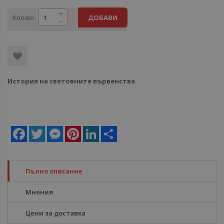
Кол-во
ДОБАВИ
История на световните първенства
Facebook
Twitter
Messenger
Pinterest
LinkedIn
Share
Пълно описание
Мнения
Цени за доставка