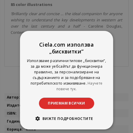
85 color illustrations
‘Brilliantly clear and concise … the ideal companion for anyone
wishing to understand the key developments in western art
over the last century and a half’
- Caroline Douglas,
Contemporary Art Society
Ciela.com използва
„бисквитки“
Използваме различни типове „бисквитки“,
за да може уебсайтът да функционира
правилно, за персонализиране на
съдържанието и за подобряване на
потребителското изживяване.
Научете
повече тук.
Повече
Amy Dempsey
информация
ПРИЕМАМ ВСИЧКИ
Thames & Hudson
9780500293225
ВИЖТЕ ПОДРОБНОСТИТЕ
2018
мека