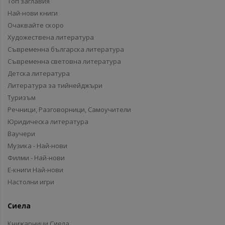
Топ заглавия
Най-нови книги
Очаквайте скоро
Художествена литература
Съвременна българска литература
Съвременна световна литература
Детска литература
Литература за тийнейджъри
Туризъм
Речници, Разговорници, Самоучители
Юридическа литература
Ваучери
Музика - Най-нови
Филми - Най-нови
Е-книги Най-нови
Настолни игри
Сиела
Книжарници Сиела