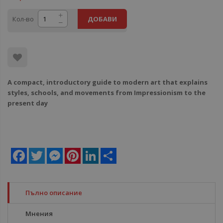
Кол-во
ДОБАВИ
A compact, introductory guide to modern art that explains
styles, schools, and movements from Impressionism to the
present day
Facebook
Twitter
Messenger
Pinterest
LinkedIn
Share
Пълно описание
Мнения