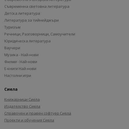
Съвременна световна литература
Детска литература
Литература за тийнейджъри
Туризъм
Речници, Разговорници, Самоучители
Юридическа литература
Ваучери
Музика - Най-нови
Филми - Най-нови
Е-книги Най-нови
Настолни игри
Сиела
Книжарници Сиела
Издателство Сиела
Справочен и правен софтуер Сиела
Проекти и обучения Сиела