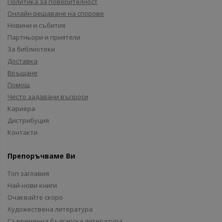
Политика за поверителност
Онлайн решаване на спорове
Новини и събития
Партньори и приятели
За библиотеки
Доставка
Връщане
Помощ
Често задавани въпроси
Кариера
Дистрибуция
Контакти
Препоръчваме Ви
Топ заглавия
Най-нови книги
Очаквайте скоро
Художествена литература
Съвременна българска литература