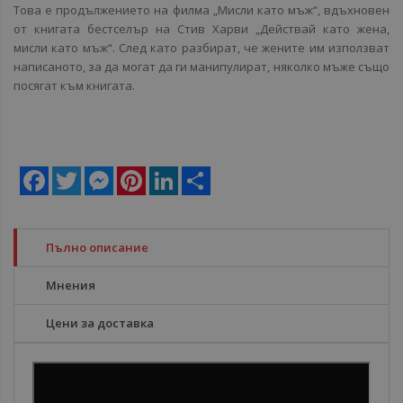
Това е продължението на филма „Мисли като мъж“, вдъхновен
от книгата бестселър на Стив Харви „Действай като жена,
мисли като мъж“. След като разбират, че жените им използват
написаното, за да могат да ги манипулират, няколко мъже също
посягат към книгата.
Facebook
Twitter
Messenger
Pinterest
LinkedIn
Share
Пълно описание
Мнения
Цени за доставка