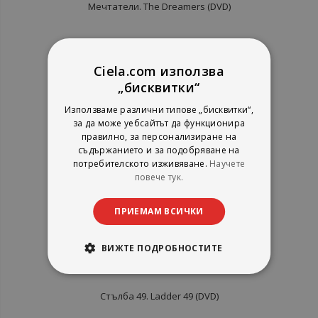
Мечтатели. The Dreamers (DVD)
Александра Видео
рейтинг:
Ciela.com използва
„бисквитки“
1%
6,62 €
12,95 лв.
Използваме различни типове „бисквитки“,
за да може уебсайтът да функционира
правилно, за персонализиране на
съдържанието и за подобряване на
потребителското изживяване.
Научете
повече тук.
ПРИЕМАМ ВСИЧКИ
ВИЖТЕ ПОДРОБНОСТИТЕ
Стълба 49. Ladder 49 (DVD)