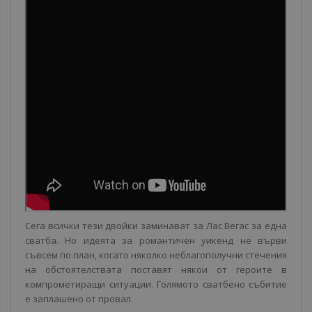
Сега всички тези двойки заминават за Лас Вегас за една
сватба. Но идеята за романтичен уикенд не върви
съвсем по план, когато няколко неблагополучни стечения
на обстоятелствата поставят някои от героите в
компрометиращи ситуации. Голямото сватбено събитие
е заплашено от провал.