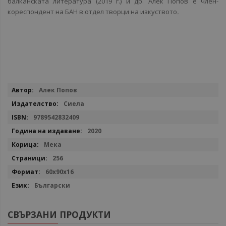
балканската литература (2019 г.) и др. Алек Попов е член-
кореспондент на БАН в отдел творци на изкуството
.
Повече
Алек Попов
информация
Сиела
9789542832409
2020
Мека
256
60x90x16
Български
СВЪРЗАНИ ПРОДУКТИ