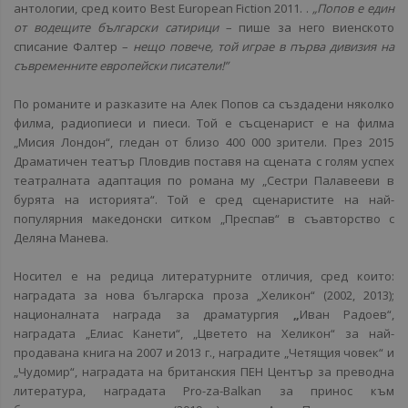
антологии, сред които Best European Fiction 2011. .
„Попов е един
от водещите български сатирици
– пише за него виенското
списание Фалтер –
нещо повече, той играе в първа дивизия на
съвременните европейски писатели!”
По романите и разказите на Алек Попов са създадени няколко
филма, радиопиеси и пиеси. Той е съсценарист е на филма
„Мисия Лондон“, гледан от близо 400 000 зрители. През 2015
Драматичен театър Пловдив поставя на сцената с голям успех
театралната адаптация по романа му „Сестри Палавееви в
бурята на историята“. Той е сред сценаристите на най-
популярния македонски ситком „Преспав“ в съавторство с
Деляна Манева.
Носител е на редица литературните отличия, сред които:
наградата за нова българска проза „Хеликон“ (2002, 2013);
националната награда за драматургия
„
Иван Радоев“,
наградата „Елиас Канети“, „Цветето на Хеликон“ за най-
продавана книга на 2007 и 2013 г., наградите „Четящия човек“ и
„Чудомир“, наградата на британския ПЕН Център за преводна
литература, наградата Pro-za-Balkan за принос към