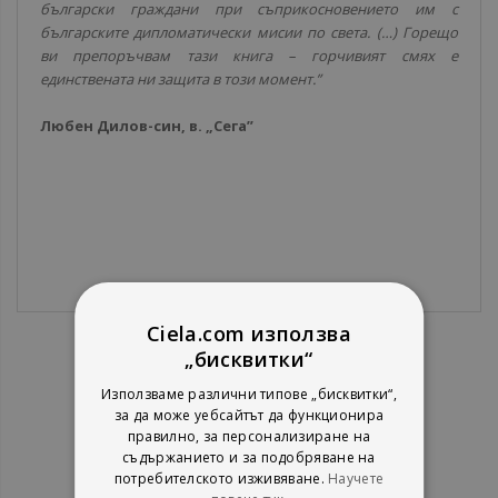
български граждани при съприкосновението им с
българските дипломатически мисии по света. (…) Горещо
ви препоръчвам тази книга – горчивият смях е
единствената ни защита в този момент.”
Любен Дилов-син, в. „Сега”
Ciela.com използва
„бисквитки“
Използваме различни типове „бисквитки“,
за да може уебсайтът да функционира
правилно, за персонализиране на
съдържанието и за подобряване на
потребителското изживяване.
Научете