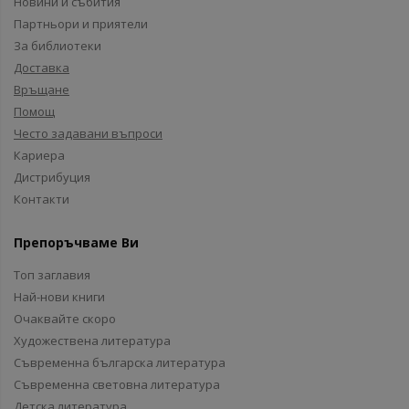
Новини и събития
Партньори и приятели
За библиотеки
Доставка
Връщане
Помощ
Често задавани въпроси
Кариера
Дистрибуция
Контакти
Препоръчваме Ви
Топ заглавия
Най-нови книги
Очаквайте скоро
Художествена литература
Съвременна българска литература
Съвременна световна литература
Детска литература