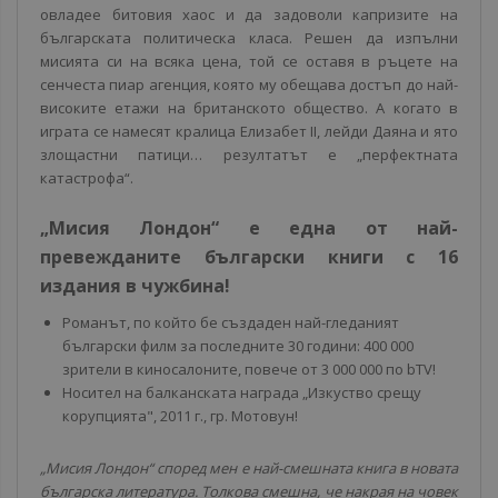
овладее битовия хаос и да задоволи капризите на
българската политическа класа. Решен да изпълни
мисията си на всяка цена, той се оставя в ръцете на
сенчеста пиар агенция, която му обещава достъп до най-
високите етажи на британското общество. А когато в
играта се намесят кралица Елизабет II, лейди Даяна и ято
злощастни патици… резултатът е „перфектната
катастрофа“.
„Мисия Лондон“ е една от най-
превежданите български книги с 16
издания в чужбина!
Романът, по който бе създаден най-гледаният
български филм за последните 30 години: 400 000
зрители в киносалоните, повече от 3 000 000 по bTV!
Носител на балканската награда „Изкуство срещу
корупцията", 2011 г., гр. Мотовун!
„Мисия Лондон“ според мен е най-смешната книга в новата
българска литература. Толкова смешна, че накрая на човек