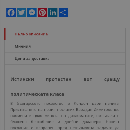
Facebook
Twitter
Messenger
Pinterest
LinkedIn
Share
Пълно описание
Мнения
Цени за доставка
Истински протестен вот срещу
политическата класа
В българското посолство в Лондон цари паника.
Пристигането на новия посланик Варадин Димитров ще
промени изцяло живота на дипломатите, потънали в
блажено безхаберие и дребни далавери. Новият
посланик е изправен пред невъзможна задача: да