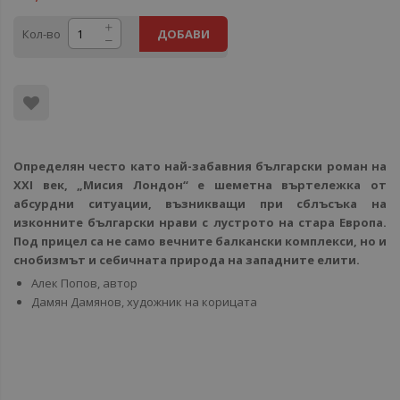
Кол-во
ДОБАВИ
Определян често като най-забавния български роман на
XXI век, „Мисия Лондон“ е шеметна въртележка от
абсурдни ситуации, възникващи при сблъсъка на
изконните български нрави с лустрото на стара Европа.
Под прицел са не само вечните балкански комплекси, но и
снобизмът и себичната природа на западните елити.
Алек Попов, автор
Дамян Дамянов, художник на корицата