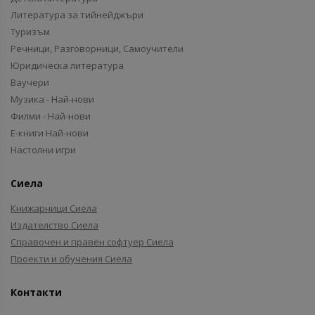
Литература за тийнейджъри
Туризъм
Речници, Разговорници, Самоучители
Юридическа литература
Ваучери
Музика - Най-нови
Филми - Най-нови
Е-книги Най-нови
Настолни игри
Сиела
Книжарници Сиела
Издателство Сиела
Справочен и правен софтуер Сиела
Проекти и обучения Сиела
Контакти