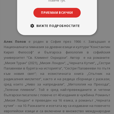
повече тук.
ПРИЕМАМ ВСИЧКИ
За Автора
ВИЖТЕ ПОДРОБНОСТИТЕ
Алек Попов
-
Алек Попов
е роден в София през 1966 г. Завършил е
Националната гимназия за древни езици и култури “Константин
Кирил Философ” и българска филология в софийския
университет “Св. Климент Охридски”. Автор е на романите:
„Мисия Туран“ (2021), „Мисия Лондон“,
„
Черната Кутия“
, „
Сестри
Палавееви в бурята на историята“, “Сестри Палавееви по пътя
към новия свят“; на есеистичната книга „Спътник на
радикалния мислител“, както и на редица сборници с разкази,
сред които
„
Ниво за напреднали“, „Митология на Прехода“,
„Телесни плевели“
.
Той е сред най-превежданите и четени
български писатели с повече от 40 издания в чужбина. Романът
„Мисия Лондон“ е преведен на 16 езика, а романът „Черната
кутия“ – на 10. Разказите и есетата му са издавани на повечето
европейски езици и са включени в множество международни