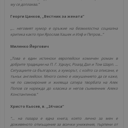
му се доплаква.”
Георги Цанков, „Вестник за жената”
„... неговият хумор е оръжие на безмилостна социална
критика както при Ярослав Хашек и Илф и Петров...”
Миленко Йергович
„Това е един истински европейски комичен роман в
добрите традиции на П. Г. Удхаус, Роалд Дал и Том Шарп. ...
Ситуациите са български, а хуморът, с който са описани, е
тънък английски. Много силно е изкушението да се каже,
че по самоирония и жилеща сатира творбата на Алек
Попов се нарежда до класика и негов съименник Алеко
Константинов.”
Христо Кьосев, в. „24 часа“
“… на пазара е една книга, която лично за мен е
доживяното отмъщение за всички унижения, търпени от