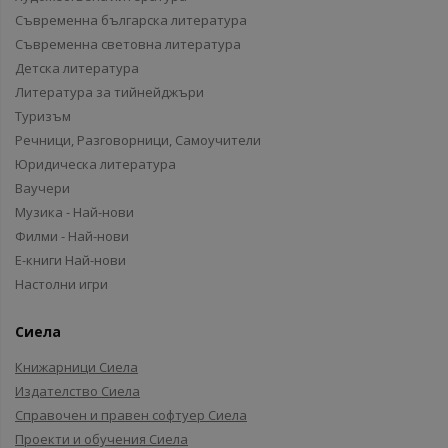
Съвременна българска литература
Съвременна световна литература
Детска литература
Литература за тийнейджъри
Туризъм
Речници, Разговорници, Самоучители
Юридическа литература
Ваучери
Музика - Най-нови
Филми - Най-нови
Е-книги Най-нови
Настолни игри
Сиела
Книжарници Сиела
Издателство Сиела
Справочен и правен софтуер Сиела
Проекти и обучения Сиела