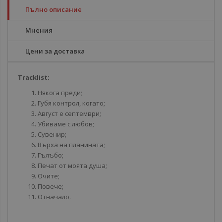
Пълно описание
Мнения
Цени за доставка
Tracklist:
Някога преди;
Губя контрол, когато;
Август е септември;
Убиваме с любов;
Сувенир;
Върха на планината;
Гълъбо;
Печат от моята душа;
Очите;
Повече;
Отначало.