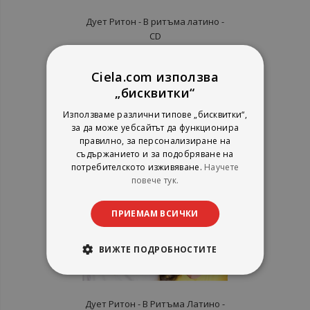
Дует Ритон - В ритъма латино -
CD
Ciela.com използва
рейтинг:
„бисквитки“
100%
9,20 €
Използваме различни типове „бисквитки“,
17,99 лв.
за да може уебсайтът да функционира
правилно, за персонализиране на
съдържанието и за подобряване на
потребителското изживяване.
Научете
повече тук.
ПРИЕМАМ ВСИЧКИ
ВИЖТЕ ПОДРОБНОСТИТЕ
Дует Ритон - В Ритъма Латино -