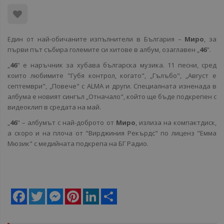
Един от най-обичаните изпълнители в България –
Миро
, за
първи път събира големите си хитове в албум, озаглавен „
46
".
„
46
" е наръчник за хубава българска музика. 11 песни, сред
които любимите "Губя контрол, когато", „Гълъбо", „Август е
септември", „Повече" с ALMA и други. Специалната изненада в
албума е новият сингъл „Отначало", който ще бъде подкрепен с
видеоклип в средата на май.
„
46
" – албумът с най-доброто от
Миро
, излиза на компактдиск,
а скоро и на плоча от "Вирджиния Рекърдс" по лиценз "Емма
Мюзик" с медийната подкрепа на БГ Радио.
Facebook
Twitter
Messenger
Pinterest
LinkedIn
Share