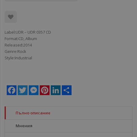
Label:UDR ‎– UDR 0357 CD
Format:CD, Album
Released:2014
Genre:Rock
Style:Industrial
Facebook
Twitter
Messenger
Pinterest
LinkedIn
Share
Пълно описание
Мнения