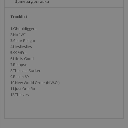
Цени за доставка
Tracklist:
1.Ghouldiggers
2.No "W"
3.Seior Peligro
4.Lieslieslies
5.99 %Ers
6.Life Is Good
7.Relapse
8.The Last Sucker
9.Psalm 69
10.New World Order (N.W.O.)
11.Just One Fix
12.Theives