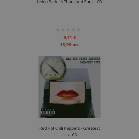
Linkin Park - A Thousand Suns - CD
рейтинг:
1%
9,71 €
18,99 лв.
Red Hot Chili Peppers ‎- Greatest
Hits - CD