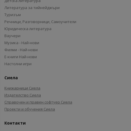
Детска литература
Литература за тийнейджъри
Туризъм
Речници, Разговорници, Самоучители
Юридическа литература
Ваучери
Музика - Най-нови
Филми - Най-нови
Е-книги Най-нови
Настолни игри
Сиела
Книжарници Сиела
Издателство Сиела
Справочен и правен софтуер Сиела
Проекти и обучения Сиела
Контакти