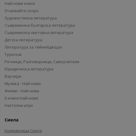
Най-нови книги
Очаквайте скоро
Художествена литература
Съвременна българска литература
Съвременна световна литература
Детска литература
Литература за тийнейджъри
Туризъм
Речници, Разговорници, Самоучители
Юридическа литература
Ваучери
Музика - Най-нови
Филми - Най-нови
Е-книги Най-нови
Настолни игри
Сиела
Книжарници Сиела