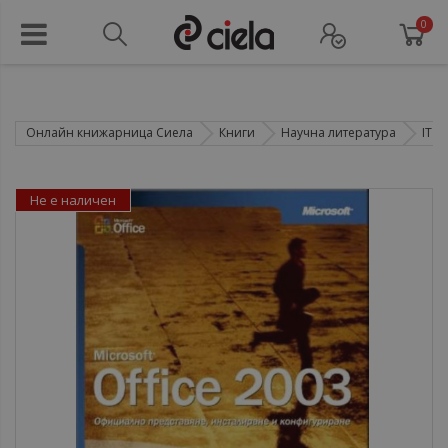
0
Онлайн книжарница Сиела
Книги
Научна литература
IT т
Не е наличен