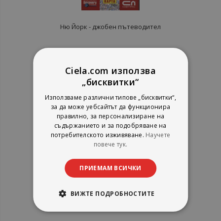
Ню Йорк - джобен пътеводител
СофтПрес
рейтинг:
Ciela.com използва
„бисквитки“
1%
7,66 €
14,98 лв.
Използваме различни типове „бисквитки“,
за да може уебсайтът да функционира
правилно, за персонализиране на
съдържанието и за подобряване на
потребителското изживяване.
Научете
повече тук.
ПРИЕМАМ ВСИЧКИ
ВИЖТЕ ПОДРОБНОСТИТЕ