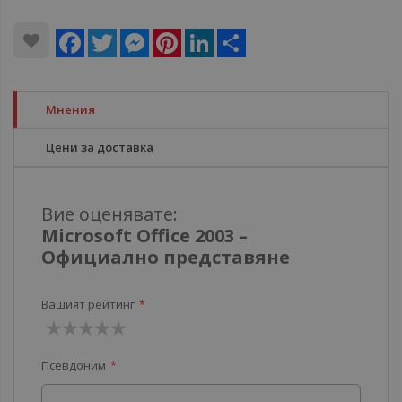
Facebook
Twitter
Messenger
Pinterest
LinkedIn
Share
Мнения
Цени за доставка
Вие оценявате:
Microsoft Office 2003 –
Официално представяне
Вашият рейтинг
1
2
3
4
5
Псевдоним
звезда
звезди
звезди
звезди
звезди