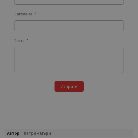
Заглавие
Текст
Изпрати
Повече
Катрин Мъри