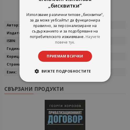
„бисквитки“
Използваме различни типове „бисквитки“,
за да може уебсайтът да функционира
Повече
Боряна Мусева
правилно, за персонализиране на
информация
съдържанието и за подобряване на
Сиби
потребителското изживяване.
Научете
9786192263249
повече тук.
2026
ПРИЕМАМ ВСИЧКИ
мека
320
ВИЖТЕ ПОДРОБНОСТИТЕ
български
СВЪРЗАНИ ПРОДУКТИ