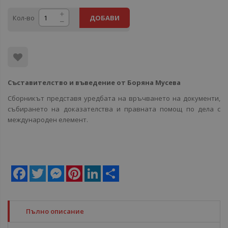
Кол-во
ДОБАВИ
Съставителство и въведение от Боряна Мусева
Сборникът представя уредбата на връчването на документи,
събирането на доказателства и правната помощ по дела с
международен елемент.
Facebook
Twitter
Messenger
Pinterest
LinkedIn
Share
Пълно описание