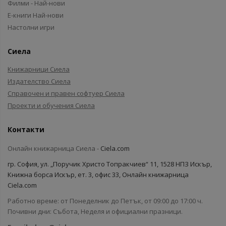
Филми - Най-нови
Е-книги Най-нови
Настолни игри
Сиела
Книжарници Сиела
Издателство Сиела
Справочен и правен софтуер Сиела
Проекти и обучения Сиела
Контакти
Онлайн книжарница Сиела -
Ciela.com
гр. София, ул. „Поручик Христо Топракчиев“ 11, 1528 НПЗ Искър,
Книжна борса Искър, ет. 3, офис 33, Онлайн книжарница
Ciela.com
Работно време: от Понеделник до Петък, от 09:00 до 17:00 ч.
Почивни дни: Събота, Неделя и официални празници.