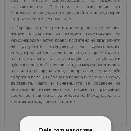
2023 г. относно цифровизацията на съдебното
сътрудничество. Поместено е извлечение от
Гражданския процесуален кодекс, който въвежда норми
за практическото им прилагане.
В сборника са поместени и многостранните конвенции,
приети в рамките на Хагската конференция по
международно частно право, посветени на връчването
на документи, събирането на доказателства,
международния достъп до правосъдие и премахването
на изискванията за легализация на чуждестранни
публични актове. Включени са и два международни акта
на Съвета на Европа, уреждащи предаването на молби
за правна помощ и обмена на правна информация между
държавите, както и Конвенцията за издаване на
многоезични извлечения от актове за гражданско
състояние, подписана под егидата на Международната
комисия за гражданско състояние.
Ciela.com използва