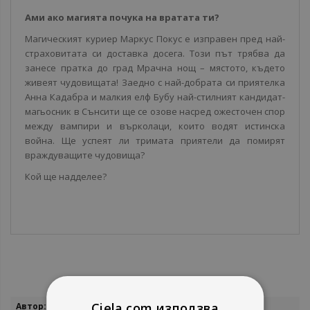
Ами ако магията почука на вратата ти?
Магическият куриер Маркус Покус е изправен пред най-
страховитата си доставка досега. Този път трябва да
занесе пратка до град Мрачна нощ – мястото, където
живеят чудовищата! Заедно с най-добрата си приятелка
Анна Кадабра и малкия елф Бубу най-стилният кандидат-
магьосник в Сънсити ще се озове насред ожесточен спор
между вампири и върколаци, които водят истинска
война. Ще успеят ли тримата приятели да помирят
враждуващите чудовища?
Кой ще надделее?
Повече
Ciela.com използва
Педро Маняс