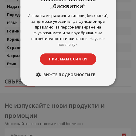
информация
„бисквитки“
Хеликон
Маркус Поку
Използваме различни типове „бисквитки“,
за да може уебсайтът да функционира
9786192512903
правилно, за персонализиране на
2026
съдържанието и за подобряване на
потребителското изживяване.
Научете
мека
повече тук.
152
14x20
ПРИЕМАМ ВСИЧКИ
български
ВИЖТЕ ПОДРОБНОСТИТЕ
СВЪРЗАНИ ПРОДУКТИ
Не изпускайте нови продукти и
промоции
Абонирайте се за нашия e-mail бюлетин