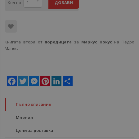
Кол-во
ДОБАВИ
Книгата втора от
поредицата
за
Маркус Покус
на Педро
Маняс.
Facebook
Twitter
Messenger
Pinterest
LinkedIn
Share
Пълно описание
Мнения
Цени за доставка