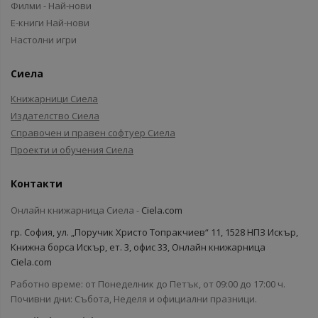
Филми - Най-нови
Е-книги Най-нови
Настолни игри
Сиела
Книжарници Сиела
Издателство Сиела
Справочен и правен софтуер Сиела
Проекти и обучения Сиела
Контакти
Онлайн книжарница Сиела -
Ciela.com
гр. София, ул. „Поручик Христо Топракчиев“ 11, 1528 НПЗ Искър,
Книжна борса Искър, ет. 3, офис 33, Онлайн книжарница
Ciela.com
Работно време: от Понеделник до Петък, от 09:00 до 17:00 ч.
Почивни дни: Събота, Неделя и официални празници.