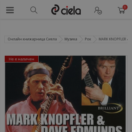
0
Онлайн книжарница Сиела
Музика
Рок
MARK KNOPFLER & D
Не е наличен