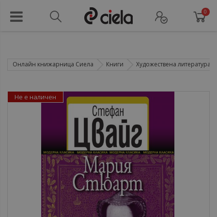
0
Онлайн книжарница Сиела
Книги
Художествена литература
Не е наличен