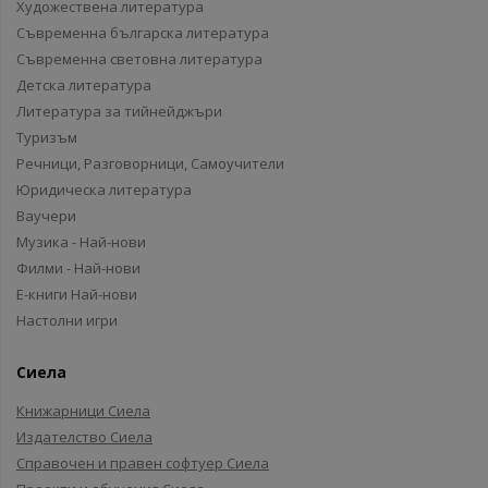
Художествена литература
Съвременна българска литература
Съвременна световна литература
Детска литература
Литература за тийнейджъри
Туризъм
Речници, Разговорници, Самоучители
Юридическа литература
Ваучери
Музика - Най-нови
Филми - Най-нови
Е-книги Най-нови
Настолни игри
Сиела
Книжарници Сиела
Издателство Сиела
Справочен и правен софтуер Сиела