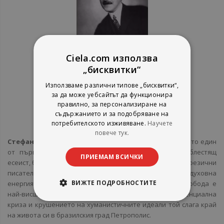
Ciela.com използва
„бисквитки“
Използваме различни типове „бисквитки“,
за да може уебсайтът да функционира
За Автора
правилно, за персонализиране на
съдържанието и за подобряване на
потребителското изживяване.
Научете
Стефан Цвайг
-
повече тук.
Стефан Цвайг
(1881–1942), спечелил световна слава като един
от първомайсторите на психологическата новела, блестящ
ПРИЕМАМ ВСИЧКИ
есеист, биограф и романист, е сред най-четените немскоезични
писатели. Радетел за Европа, обединена от „обща духовна
ВИЖТЕ ПОДРОБНОСТИТЕ
енергия“, гражданин на света, за когото „личната свобода е
най-висшето благо на тази земя“, след дълбока екзистенциална
криза и крушението на хуманистичните идеали той слага край
на живота си в бразилския град Петрополис.