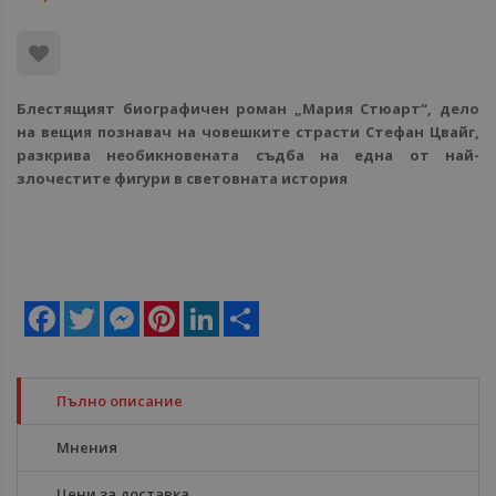
Блестящият биографичен роман „Мария Стюарт“, дело
на вещия познавач на човешките страсти Стефан Цвайг,
разкрива необикновената съдба на една от най-
злочестите фигури в световната история
Facebook
Twitter
Messenger
Pinterest
LinkedIn
Share
Пълно описание
Мнения
Цени за доставка