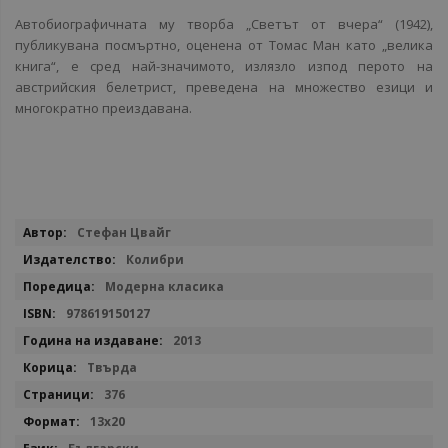
Автобиографичната му творба „Светът от вчера“ (1942),
публикувана посмъртно, оценена от Томас Ман като „велика
книга“, е сред най-значимото, излязло изпод перото на
австрийския белетрист, преведена на множество езици и
многократно преиздавана.
Повече
Стефан Цвайг
информация
Колибри
Модерна класика
978619150127
2013
Твърда
376
13х20