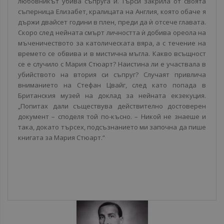
любовникът убива съпруга ѝ. Търси закрила от своята
съперница Елизабет, кралицата на Англия, която обаче я
държи двайсет години в плен, преди да ѝ отсече главата.
Скоро след нейната смърт личността ѝ добива ореола на
мъченичеството за католическата вяра, а с течение на
времето се обвива и в мистична мъгла. Какво всъщност
се е случило с Мария Стюарт? Наистина ли е участвала в
убийството на втория си съпруг? Случаят привлича
вниманието на Стефан Цвайг, след като попада в
Британския музей на доклад за нейната екзекуция.
„Попитах дали съществува действително достоверен
документ – споделя той по-късно. – Никой не знаеше и
така, докато търсех, подсъзнанието ми започна да пише
книгата за Мария Стюарт.“