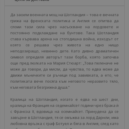
Да засили военната мощ на Шотландия – това е вечната
грижа на френската политика и Англия се опитва да
сломи тази сила чрез насъскване на лордовете и
постоянно подклаждане на бунтове. Така Шотландия
става кървава арена на стогодишна война, изходът от
която се решава чрез живота на едно нищо
неподозиращо, невинно дете. Като дивно драматичен
символ определя авторът тази борба, която започва
още пред люлката на Мария Стюарт: „Това пеленаче не
може да говори, да мисли, да чувства, то едва може да
движи мъничките си ръчици под завивката, а ето, че
политиката вече посяга към неговото неразвито тяло,
към неговата безгрижна душа.“
Кралица на Шотландия, когато е едва на шест дни,
кралица на Франция на седемнайсет години чрез брака ѝ
с Франсоа II, вдовица на осемнайсет. Принудена да се
завърне в Шотландия, тя се омъжва за лорд Дарнли, има
любовна връзка с граф Ботуел и бяга в Англия, след като