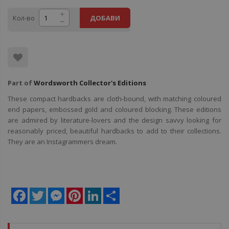
Кол-во
ДОБАВИ
Part of
Wordsworth Collector's Editions
These compact hardbacks are cloth-bound, with matching coloured
end papers, embossed gold and coloured blocking. These editions
are admired by literature-lovers and the design savvy looking for
reasonably priced, beautiful hardbacks to add to their collections.
They are an Instagrammers dream.
Facebook
Twitter
Messenger
Pinterest
LinkedIn
Share