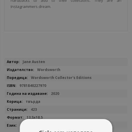
hardbacks to add to their collections. They are an
Instagrammers dream.
Повече
Jane Austen
информация
Wordsworth
Wordsworth Collector's Editions
9781840227970
2020
твърда
423
13,5х18,5
английски