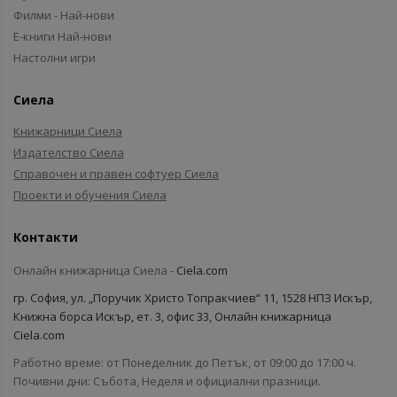
Филми - Най-нови
Е-книги Най-нови
Настолни игри
Сиела
Книжарници Сиела
Издателство Сиела
Справочен и правен софтуер Сиела
Проекти и обучения Сиела
Контакти
Онлайн книжарница Сиела -
Ciela.com
гр. София, ул. „Поручик Христо Топракчиев“ 11, 1528 НПЗ Искър,
Книжна борса Искър, ет. 3, офис 33, Онлайн книжарница
Ciela.com
Работно време: от Понеделник до Петък, от 09:00 до 17:00 ч.
Почивни дни: Събота, Неделя и официални празници.