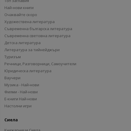
Топ заглавия
Най-нови книги
Очаквайте скоро
Художествена литература
Съвременна българска литература
Съвременна световна литература
Детска литература
Литература за тийнейджъри
Туризъм
Речници, Разговорници, Самоучители
Юридическа литература
Ваучери
Музика - Най-нови
Филми - Най-нови
Е-книги Най-нови
Настолни игри
Сиела
Книжарници Сиела