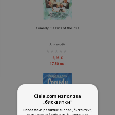
Comedy Classics of the 70`s
Алианс-97
рейтинг:
1%
8,95 €
17,50 лв.
Ciela.com използва
„бисквитки“
Използваме различни типове „бисквитки“,
за да може уебсайтът да функционира