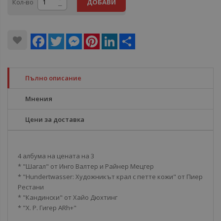
Кол-во
ДОБАВИ
Facebook
Twitter
Messenger
Pinterest
LinkedIn
Share
Пълно описание
Мнения
Цени за доставка
4 албума на цената на 3
* "Шагал" от Инго Валтер и Райнер Мецгер
* "Hundertwasser: Художникът крал с петте кожи" от Пиер
Рестани
* "Кандински" от Хайо Дюхтинг
* "Х. Р. Гигер ARh+"