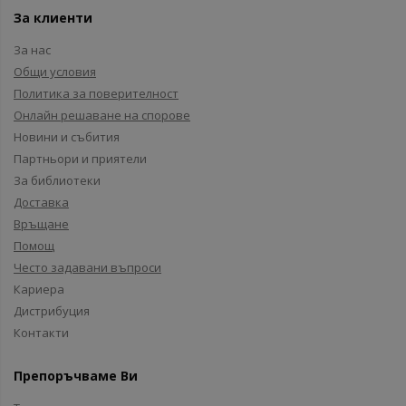
За клиенти
За нас
Общи условия
Политика за поверителност
Онлайн решаване на спорове
Новини и събития
Партньори и приятели
За библиотеки
Доставка
Връщане
Помощ
Често задавани въпроси
Кариера
Дистрибуция
Контакти
Препоръчваме Ви