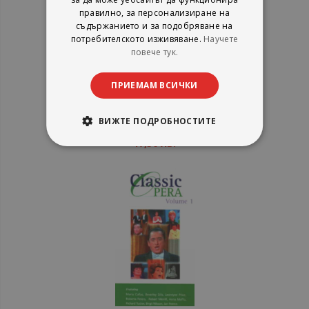
правилно, за персонализиране на
съдържанието и за подобряване на
потребителското изживяване.
Научете
Comedy Classics of the 60`s
повече тук.
ПРИЕМАМ ВСИЧКИ
Алианс-97
рейтинг:
ВИЖТЕ ПОДРОБНОСТИТЕ
1%
8,95 €
17,50 лв.