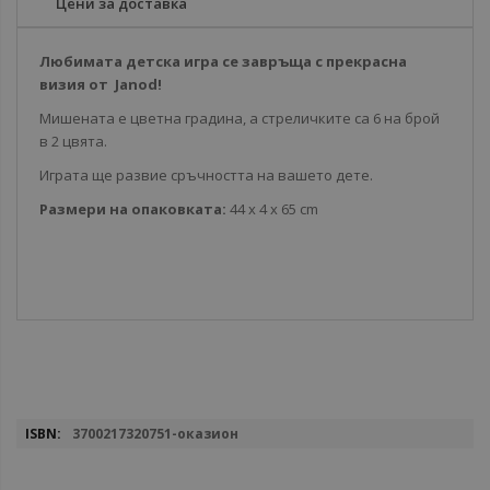
Цени за доставка
Любимата детска игра се завръща с прекрасна
визия от Janod!
Мишената е цветна градина, а стреличките са 6 на брой
в 2 цвята.
Играта ще развие сръчността на вашето дете.
Размери на опаковката:
44 х 4 х 65 cm
Повече
3700217320751-оказион
информация