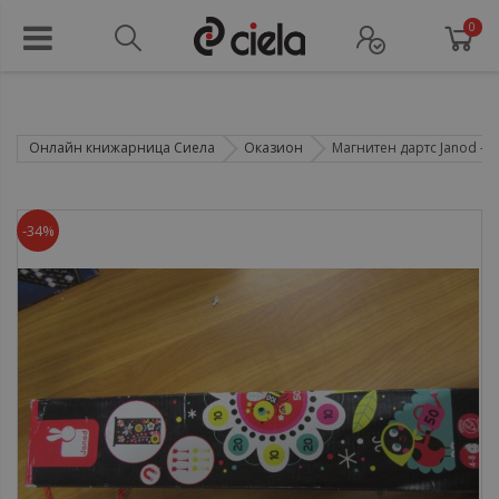
0
Онлайн книжарница Сиела
Оказион
Магнитен дартс Janod - Г
-34%