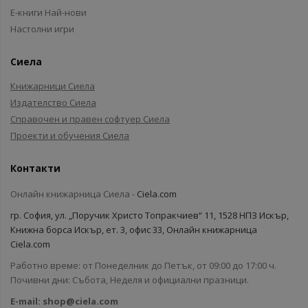
Е-книги Най-нови
Настолни игри
Сиела
Книжарници Сиела
Издателство Сиела
Справочен и правен софтуер Сиела
Проекти и обучения Сиела
Контакти
Онлайн книжарница Сиела -
Ciela.com
гр. София, ул. „Поручик Христо Топракчиев“ 11, 1528 НПЗ Искър,
Книжна борса Искър, ет. 3, офис 33, Онлайн книжарница
Ciela.com
Работно време: от Понеделник до Петък, от 09:00 до 17:00 ч.
Почивни дни: Събота, Неделя и официални празници.
E-mail:
shop@ciela.com