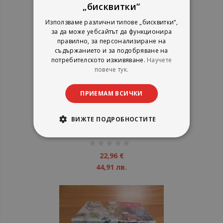
„бисквитки“
Използваме различни типове „бисквитки“,
за да може уебсайтът да функционира
правилно, за персонализиране на
съдържанието и за подобряване на
потребителското изживяване.
Научете
повече тук.
ПРИЕМАМ ВСИЧКИ
Конструктор Бан Бао - Спец
части - Влак - нарушен
търговски вид
ВИЖТЕ ПОДРОБНОСТИТЕ
рейтинг:
1%
22,96 €
44,91 лв.