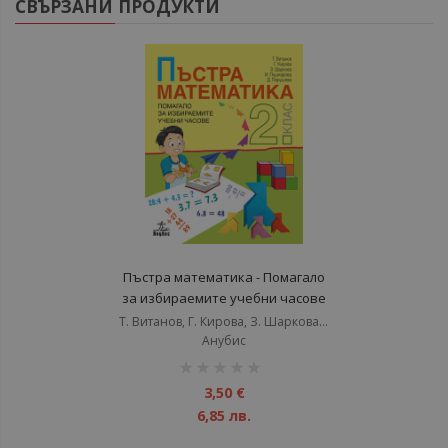
СВЪРЗАНИ ПРОДУКТИ
Пъстра математика - Помагало
за избираемите учебни часове
за 2. клас - старо издание
Т. Витанов, Г. Кирова, З. Шаркова, И. Пушкарова, Д. Парушева
Анубис
рейтинг:
1%
3,50 €
6,85 лв.