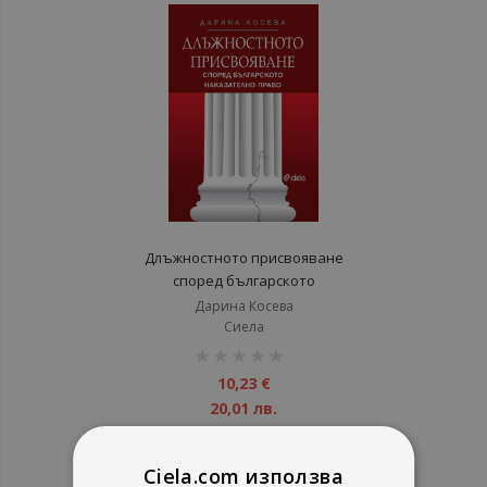
Длъжностното присвояване
според българското
наказателно право - старо
Дарина Косева
издание
Сиела
рейтинг:
1%
10,23 €
20,01 лв.
Ciela.com използва