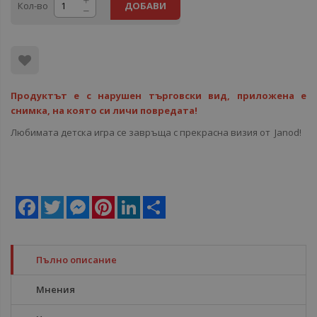
Кол-во
ДОБАВИ
Продуктът е с нарушен търговски вид, приложена е
снимка, на която си личи повредата!
Любимата детска игра се завръща с прекрасна визия от Janod!
Facebook
Twitter
Messenger
Pinterest
LinkedIn
Share
Пълно описание
Мнения