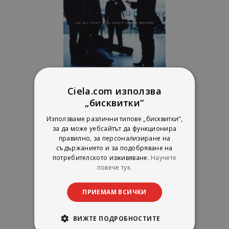
U2 - All That You Can't Leave
Ciela.com използва
Behind - CD
„бисквитки“
Използваме различни типове „бисквитки“,
рейтинг:
за да може уебсайтът да функционира
правилно, за персонализиране на
1%
13,29 €
съдържанието и за подобряване на
25,99 лв.
потребителското изживяване.
Научете
повече тук.
ПРИЕМАМ ВСИЧКИ
ВИЖТЕ ПОДРОБНОСТИТЕ