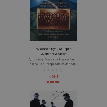
Духовата музика - ярка
музикална следа
Добромир Младжов, Мария Грънчарова
Съюза на българските композитори
рейтинг:
1%
4,09 €
8,00 лв.