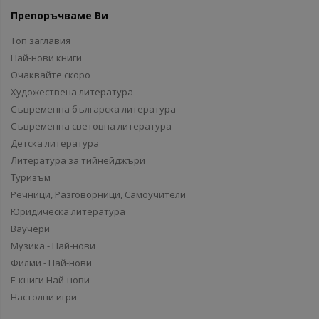
Препоръчваме Ви
Топ заглавия
Най-нови книги
Очаквайте скоро
Художествена литература
Съвременна българска литература
Съвременна световна литература
Детска литература
Литература за тийнейджъри
Туризъм
Речници, Разговорници, Самоучители
Юридическа литература
Ваучери
Музика - Най-нови
Филми - Най-нови
Е-книги Най-нови
Настолни игри