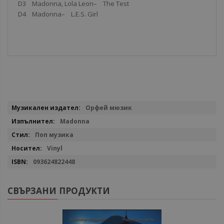
D3 Madonna, Lola Leon– The Test
D4 Madonna– L.E.S. Girl
Повече
Орфей мюзик
информация
Madonna
Поп музика
Vinyl
093624822448
СВЪРЗАНИ ПРОДУКТИ