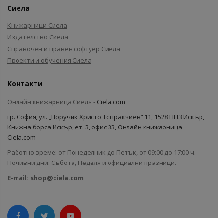
Сиела
Книжарници Сиела
Издателство Сиела
Справочен и правен софтуер Сиела
Проекти и обучения Сиела
Контакти
Онлайн книжарница Сиела -
Ciela.com
гр. София, ул. „Поручик Христо Топракчиев“ 11, 1528 НПЗ Искър,
Книжна борса Искър, ет. 3, офис 33, Онлайн книжарница
Ciela.com
Работно време: от Понеделник до Петък, от 09:00 до 17:00 ч.
Почивни дни: Събота, Неделя и официални празници.
E-mail:
shop@ciela.com