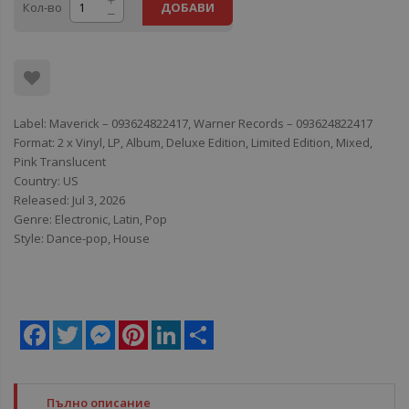
Кол-во
ДОБАВИ
Label: Maverick – 093624822417, Warner Records – 093624822417
Format: 2 x Vinyl, LP, Album, Deluxe Edition, Limited Edition, Mixed,
Pink Translucent
Country: US
Released: Jul 3, 2026
Genre: Electronic, Latin, Pop
Style: Dance-pop, House
Facebook
Twitter
Messenger
Pinterest
LinkedIn
Share
Пълно описание