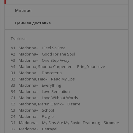
Мнения
Цени за доставка
Tracklist:
A1 Madonna– I Feel So Free
A2 Madonna– Good For The Soul
A3 Madonna– One Step Away
A4 Madonna, Sabrina Carpenter– Bring Your Love
B1 Madonna– Danceteria
B2 Madonna, Feid– Read My Lips
B3 Madonna– Everything
B4 Madonna– Love Sensation
C1 Madonna– Love Without Words
C2 Madonna, Martin Garrix– Bizarre
C3 Madonna– School
C4 Madonna– Fragile
D1 Madonna– My Sins Are My Savior Featuring – Stromae
D2 Madonna– Betrayal