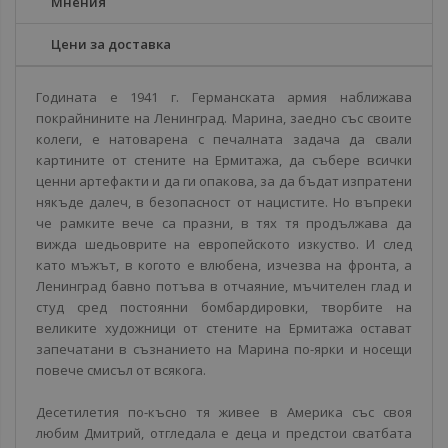
Мнения
Цени за доставка
Годината е 1941 г. Германската армия наближава
покрайнините на Ленинград. Марина, заедно със своите
колеги, е натоварена с печалната задача да свали
картините от стените на Ермитажа, да събере всички
ценни артефакти и да ги опакова, за да бъдат изпратени
някъде далеч, в безопасност от нацистите. Но въпреки
че рамките вече са празни, в тях тя продължава да
вижда шедьоврите на европейското изкуство. И след
като мъжът, в когото е влюбена, изчезва на фронта, а
Ленинград бавно потъва в отчаяние, мъчителен глад и
студ сред постоянни бомбардировки, творбите на
великите художници от стените на Ермитажа остават
запечатани в съзнанието на Марина по-ярки и носещи
повече смисъл от всякога.
Десетилетия по-късно тя живее в Америка със своя
любим Дмитрий, отгледала е деца и предстои сватбата