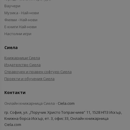
Ваучери
Музика - Най-нови
Филми - Най-нови
Е-книги Най-нови
Настолни игри
Сиела
Книжарници Сиела
Издателство Сиела
Справочен и правен софтуер Сиела
Проекти и обучения Сиела
Контакти
Онлайн книжарница Сиела -
Ciela.com
гр. София, ул. „Поручик Христо Топракчиев“ 11, 1528 НПЗ Искър,
Книжна борса Искър, ет. 3, офис 33, Онлайн книжарница
Ciela.com