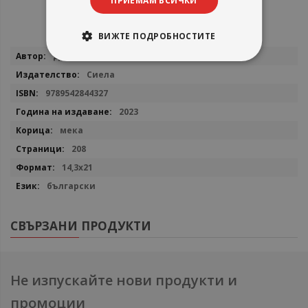
ПРИЕМАМ ВСИЧКИ
ВИЖТЕ ПОДРОБНОСТИТЕ
Повече
Дебра Дийн
информация
Сиела
9789542844327
2023
мека
208
14,3х21
български
СВЪРЗАНИ ПРОДУКТИ
Не изпускайте нови продукти и
промоции