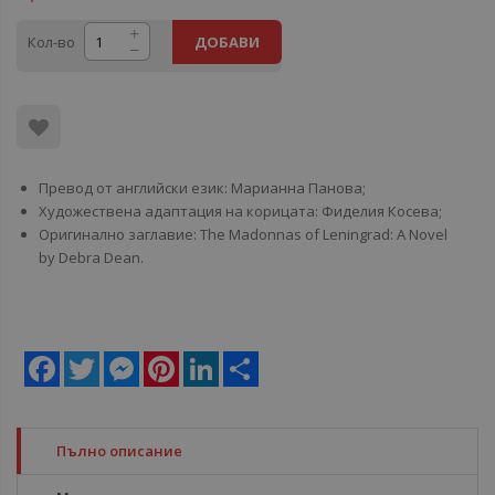
Кол-во
ДОБАВИ
Превод от английски език: Марианна Панова;
Художествена адаптация на корицата: Фиделия Косева;
Оригинално заглавие: The Madonnas of Leningrad: A Novel
by Debra Dean.
Facebook
Twitter
Messenger
Pinterest
LinkedIn
Share
Пълно описание