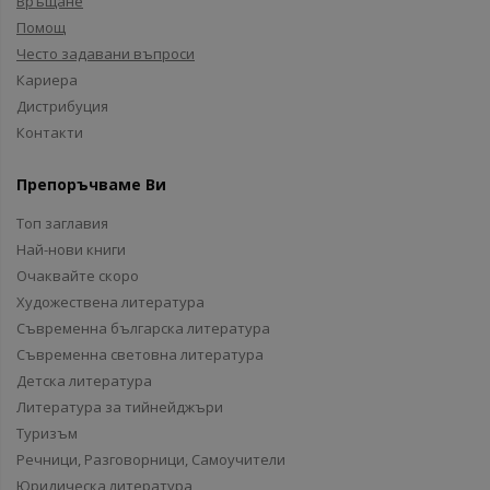
Връщане
Помощ
Често задавани въпроси
Кариера
Дистрибуция
Контакти
Препоръчваме Ви
Топ заглавия
Най-нови книги
Очаквайте скоро
Художествена литература
Съвременна българска литература
Съвременна световна литература
Детска литература
Литература за тийнейджъри
Туризъм
Речници, Разговорници, Самоучители
Юридическа литература