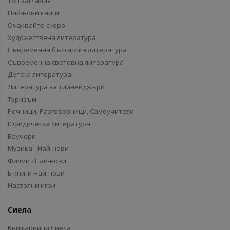
Топ заглавия
Най-нови книги
Очаквайте скоро
Художествена литература
Съвременна българска литература
Съвременна световна литература
Детска литература
Литература за тийнейджъри
Туризъм
Речници, Разговорници, Самоучители
Юридическа литература
Ваучери
Музика - Най-нови
Филми - Най-нови
Е-книги Най-нови
Настолни игри
Сиела
Книжарници Сиела