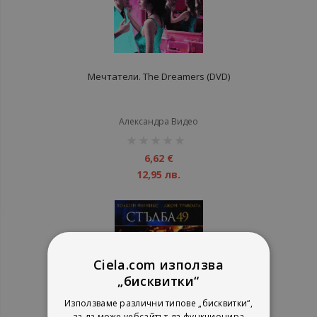
Мечтатели. The Dreamers (DVD)
Александра Видео
рейтинг:
1%
6,62 €
12,95 лв.
Ciela.com използва
„бисквитки“
Използваме различни типове „бисквитки“,
за да може уебсайтът да функционира