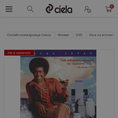
0
Онлайн книжарница Сиела
Филми
DVD
Мъж на всички же
Не е наличен