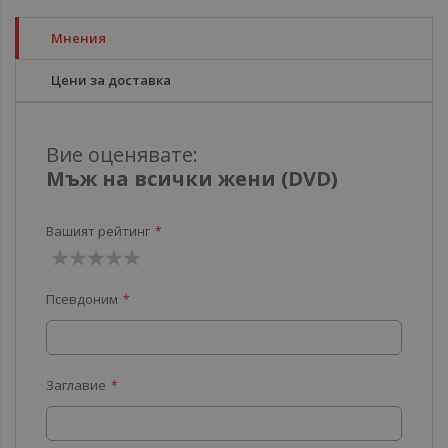
Мнения
Цени за доставка
Вие оценявате:
Мъж на всички жени (DVD)
Вашият рейтинг
1
2
3
4
5
Псевдоним
звезда
звезди
звезди
звезди
звезди
Заглавие