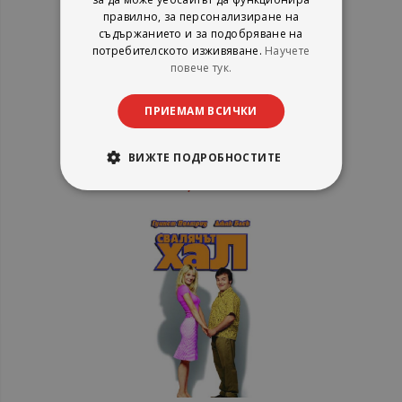
правилно, за персонализиране на
съдържанието и за подобряване на
потребителското изживяване.
Научете
Стълба 49. Ladder 49 (DVD)
повече тук.
ПРИЕМАМ ВСИЧКИ
Александра Видео
рейтинг:
ВИЖТЕ ПОДРОБНОСТИТЕ
1%
10,20 €
19,95 лв.