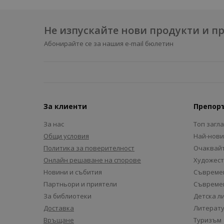
Не изпускайте нови продукти и 
Абонирайте се за нашия e-mail бюлетин
За клиенти
Препор
За нас
Топ загл
Общи условия
Най-нови
Политика за поверителност
Очаквайт
Онлайн решаване на спорове
Художест
Новини и събития
Съвремен
Партньори и приятели
Съвремен
За библиотеки
Детска л
Доставка
Литерату
Връщане
Туризъм