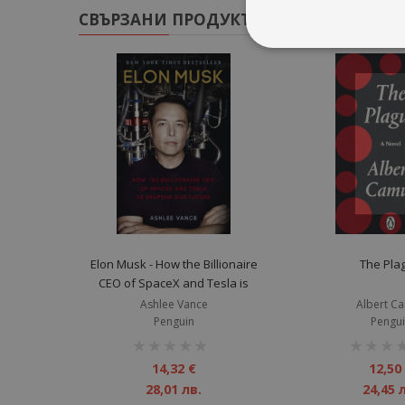
СВЪРЗАНИ ПРОДУКТИ
Elon Musk - How the Billionaire
The Pla
CEO of SpaceX and Tesla is
Shaping our Future
Ashlee Vance
Albert C
Penguin
Pengu
рейтинг:
рейтинг:
1%
1%
14,32 €
12,50
28,01 лв.
24,45 