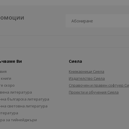
промоции
ъчваме Ви
Сиела
авия
Книжарници Сиела
 книги
Издателство Сиела
е скоро
Справочен и правен софтуер С
вена литература
Проекти и обучения Сиела
на българска литература
на световна литература
итература
ра за тийнейджъри