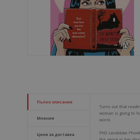
Пълно описание
Turns out that readi
woman is going to h
Мнения
worst.
PhD candidate Phoe
Цени за доставка
the genre in her disse