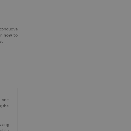
y conducive
rn
how to
t.
d one
g the
ysing
 while