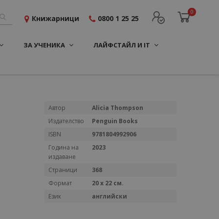
0
Книжарници
0800 1 25 25
ЗА УЧЕНИКА
ЛАЙФСТАЙЛ И IT
Повече
Автор
Alicia Thompson
информация
Издателство
Penguin Books
ISBN
9781804992906
Година на
2023
издаване
Страници
368
Формат
20 x 22 см.
Език
английски