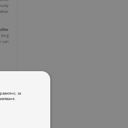
ously
ather
killer
 long
o can
равилно, за
ивяване.