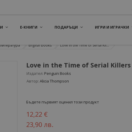
И
Е-КНИГИ
ПОДАРЪЦИ
ИГРИ И ИГРАЧКИ
литература
English books
Love in the Time of Serial Kil...
Love in the Time of Serial Killers
Издател:
Penguin Books
Автор:
Alicia Thompson
Бъдете първият оценил този продукт
12,22 €
23,90 лв.