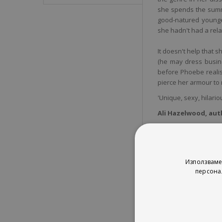
she spends the summe
good-natured younger
she hadn't had a rela
It doesn't help that 
(he may dress busines
before Phoebe realis
pierce her armour to 
'Unique, sexy, hilario
Ali Hazelwood, aut
'A criminally addictiv
- Rachel Lynn Solo
Използваме
персона