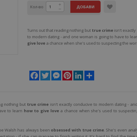
Кол-во
ДОБАВИ
Turns out that reading nothing but
true crime
isn't exactl
to modern dating - and one woman is going to have to lea
give love
a chance when she's used to suspecting the wors
Facebook
Twitter
Messenger
Pinterest
LinkedIn
Share
ng nothing but
true crime
isn't exactly conducive to modern dating - an
ave to learn
how to give love
a chance when she's used to suspectin
be Walsh has always been
obsessed with true crime
. She's even anal
rtation - if she can manage to finish writing it. It's hard to find the time