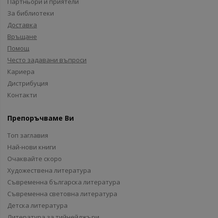
Партньори и приятели
За библиотеки
Доставка
Връщане
Помощ
Често задавани въпроси
Кариера
Дистрибуция
Контакти
Препоръчваме Ви
Топ заглавия
Най-нови книги
Очаквайте скоро
Художествена литература
Съвременна българска литература
Съвременна световна литература
Детска литература
Литература за тийнейджъри