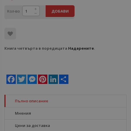
Кол-во
ДОБАВИ
Книга четвърта в поредицата
Надарените
.
Facebook
Twitter
Messenger
Pinterest
LinkedIn
Share
Пълно описание
Мнения
Цени за доставка