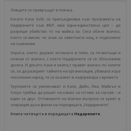
Ловците се превръщат в плячка.
Когато Каси Хобс се присъединява към програмата на
Надарените към ФБР, има една-единствена цел – да
разреши убийство то на майка си. Сега обаче всичко,
което си мисли, че знае за заветната нощ, е подложено
на съмнение.
Хората, които държат истината в плен, са по-могъщи и
опасни от всичко, с което Надарените са се сблъсквали
досега. И докато Каси и екипът правят всичко по силите
си, за да разкрият тайните на организация, убивала хора
поколения наред, те се оказват в надпревара с времето.
Труповете се увеличават и Каси, Дийн, Лиа, Майкъл и
Слоун трябва да решат на какво са готови за случая – и
един за друг. Отговорите на всички въпроси се крият в
спиращия дъха финал на поредицата „Надарените“.
Книга четвърта в поредицата
Надарените
.