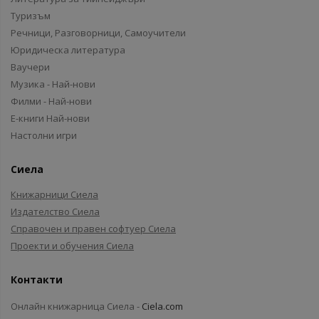
Туризъм
Речници, Разговорници, Самоучители
Юридическа литература
Ваучери
Музика - Най-нови
Филми - Най-нови
Е-книги Най-нови
Настолни игри
Сиела
Книжарници Сиела
Издателство Сиела
Справочен и правен софтуер Сиела
Проекти и обучения Сиела
Контакти
Онлайн книжарница Сиела -
Ciela.com