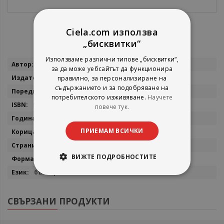
Ciela.com използва
„бисквитки“
Използваме различни типове „бисквитки“,
Повече
Дженифър Лин Барнс
за да може уебсайтът да функционира
информация
Егмонт
правилно, за персонализиране на
съдържанието и за подобряване на
Надарените
потребителското изживяване.
Научете
9789542737674
повече тук.
2026
ПРИЕМАМ ВСИЧКИ
мека
320
ВИЖТЕ ПОДРОБНОСТИТЕ
14,5x21
български
СВЪРЗАНИ ПРОДУКТИ