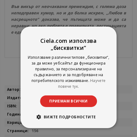
Във вихър от неочаквани премеждия, с голяма доза
неподправен хумор, но и до болка искрен, „Любов в
насрещното“ доказва, че пътищата може и да са
неравни, но ако любовта е правилната, дестинацията
е една.
Ciela.com използва
„бисквитки“
Използваме различни типове „бисквитки“,
за да може уебсайтът да функционира
правилно, за персонализиране на
съдържанието и за подобряване на
потребителското изживяване.
Научете
повече тук.
Повече
Здрава Каменова
информация
Сиела
ПРИЕМАМ ВСИЧКИ
9789542855057
2026
ВИЖТЕ ПОДРОБНОСТИТЕ
мека
156