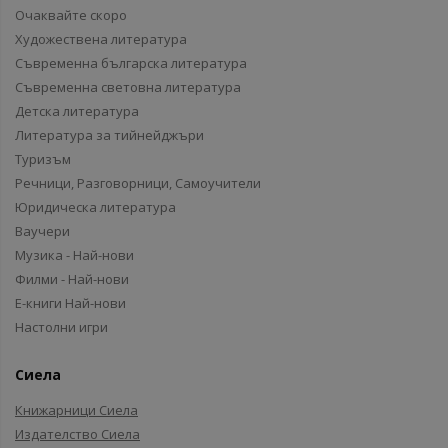
Очаквайте скоро
Художествена литература
Съвременна българска литература
Съвременна световна литература
Детска литература
Литература за тийнейджъри
Туризъм
Речници, Разговорници, Самоучители
Юридическа литература
Ваучери
Музика - Най-нови
Филми - Най-нови
Е-книги Най-нови
Настолни игри
Сиела
Книжарници Сиела
Издателство Сиела