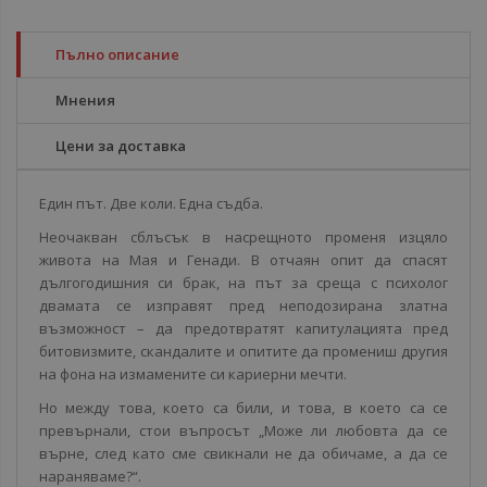
Пълно описание
Мнения
Цени за доставка
Един път. Две коли. Една съдба.
Неочакван сблъсък в насрещното променя изцяло
живота на Мая и Генади. В отчаян опит да спасят
дългогодишния си брак, на път за среща с психолог
двамата се изправят пред неподозирана златна
възможност – да предотвратят капитулацията пред
битовизмите, скандалите и опитите да промениш другия
на фона на измамените си кариерни мечти.
Но между това, което са били, и това, в което са се
превърнали, стои въпросът „Може ли любовта да се
върне, след като сме свикнали не да обичаме, а да се
нараняваме?“.