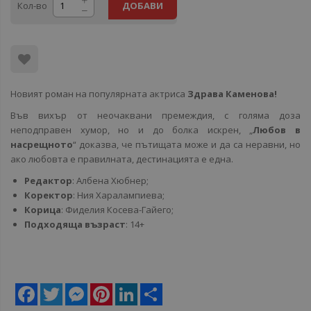
Кол-во
ДОБАВИ
Новият роман на популярната актриса
Здрава Каменова!
Във вихър от неочаквани премеждия, с голяма доза
неподправен хумор, но и до болка искрен, „
Любов в
насрещното
“ доказва, че пътищата може и да са неравни, но
ако любовта е правилната, дестинацията е една.
Редактор
: Албена Хюбнер;
Коректор
: Ния Харалампиева;
Корица
: Фиделия Косева-Гайего;
Подходяща възраст
: 14+
Facebook
Twitter
Messenger
Pinterest
LinkedIn
Share