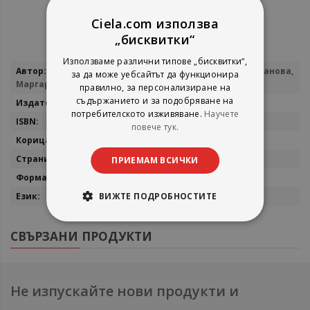
Ciela.com използва
„бисквитки“
Използваме различни типове „бисквитки“,
Повече
Виолета Герджикова, Аделина Ангушева-Тиханова,
за да може уебсайтът да функционира
информация
Маргарет Димитрова
правилно, за персонализиране на
съдържанието и за подобряване на
Просвета
потребителското изживяване.
Научете
9789540126616
повече тук.
меки корици
336
ПРИЕМАМ ВСИЧКИ
17х24
ВИЖТЕ ПОДРОБНОСТИТЕ
Български
СВЪРЗАНИ ПРОДУКТИ
Не изпускайте нови продукти и