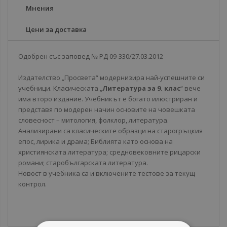
Мнения
Цени за доставка
Одобрен със заповед № РД 09-330/27.03.2012
Издателство „Просвета“ модернизира най-успешните си
учебници. Класическата „
Литература за 9. клас
“ вече
има второ издание. Учебникът е богато илюстриран и
представя по модерен начин основите на човешката
словесност – митология, фолклор, литература.
Анализирани са класическите образци на старогръцкия
епос, лирика и драма; Библията като основа на
християнската литература; средновековните рицарски
романи; старобългарската литература.
Новост в учебника са и включените тестове за текущ
контрол.