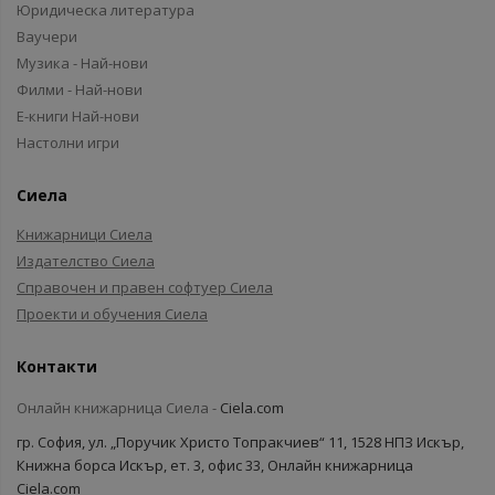
Юридическа литература
Ваучери
Музика - Най-нови
Филми - Най-нови
Е-книги Най-нови
Настолни игри
Сиела
Книжарници Сиела
Издателство Сиела
Справочен и правен софтуер Сиела
Проекти и обучения Сиела
Контакти
Онлайн книжарница Сиела -
Ciela.com
гр. София, ул. „Поручик Христо Топракчиев“ 11, 1528 НПЗ Искър,
Книжна борса Искър, ет. 3, офис 33, Онлайн книжарница
Ciela.com