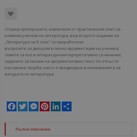
Според препоръките, извлечени от практическия опит на
изявени учители по литература, във второто издание на
„Литература за 9. клас“ са преработени:
въпросите за дискусия и лична аргументация на ученика;
темите за есе и литературноинтерпретативно съчинение;
задачите за писане на аргументативен текст по откъс от
изучавана творба, както е предвидено в изискванията за
матурата по литература;
Facebook
Twitter
Messenger
Pinterest
LinkedIn
Share
Пълно описание