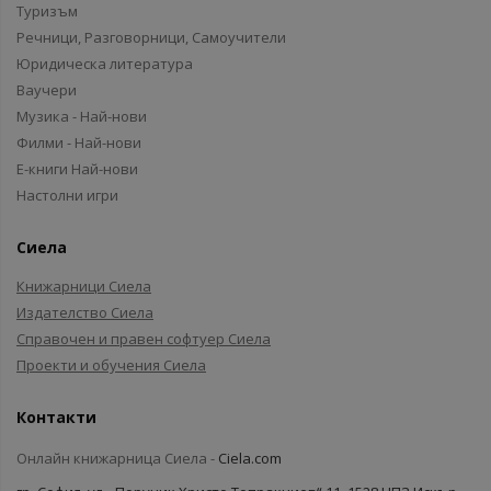
Туризъм
Речници, Разговорници, Самоучители
Юридическа литература
Ваучери
Музика - Най-нови
Филми - Най-нови
Е-книги Най-нови
Настолни игри
Сиела
Книжарници Сиела
Издателство Сиела
Справочен и правен софтуер Сиела
Проекти и обучения Сиела
Контакти
Онлайн книжарница Сиела -
Ciela.com