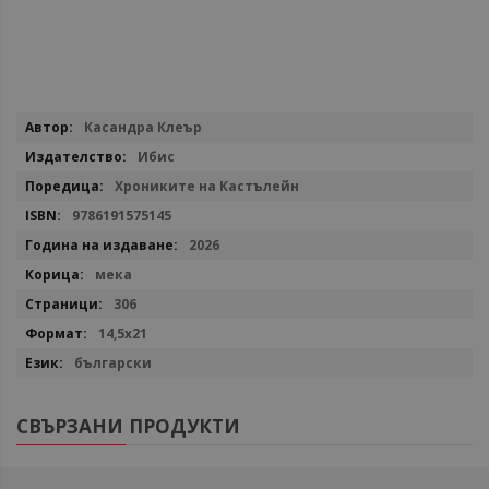
Повече
Касандра Клеър
информация
Ибис
Хрониките на Кастълейн
9786191575145
2026
мека
306
14,5х21
български
СВЪРЗАНИ ПРОДУКТИ