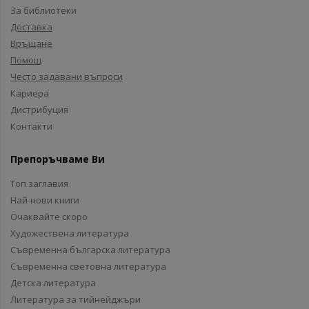
За библиотеки
Доставка
Връщане
Помощ
Често задавани въпроси
Кариера
Дистрибуция
Контакти
Препоръчваме Ви
Топ заглавия
Най-нови книги
Очаквайте скоро
Художествена литература
Съвременна българска литература
Съвременна световна литература
Детска литература
Литература за тийнейджъри