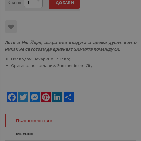
Кол-во
ДОБАВИ
Лято в Ню Йорк, искри във въздуха и двама души, които
никак не са готови да признаят химията помежду си.
Преводач: Захарина Тенева;
Оригинално заглавие: Summer in the City.
Facebook
Twitter
Messenger
Pinterest
LinkedIn
Share
Пълно описание
Мнения