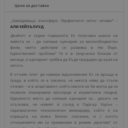
Цени за доставка
„Завладяваща атмосфера. Перфектното лятно четиво!“
–
АЛИ ХЕЙЗЪЛУУД
Двайсет и седем годишната Ел получава шанса на
живота си – да напише сценария за високобюджетен
филм, чието действие се развива в Ню Йорк.
Единственият проблем? Тя е в творчески блокаж от
месеци, а сценарият трябва да бъде предаден до края на
лятото.
В отчаян опит да намери вдъхновение Ел се връща в
града, в който се е заклела, че никога няма да стъпи
отново – и в апартамент, който никога не би могла да си
позволи (панорамни прозорци и изумителна гледка).
Идеалното място да напише сценария си… докато не
осъзнава, че новият ѝ съсед e Паркър Уорън –
харизматичен технологичен милиардер, който е на
корицата на всяко бизнес списание, и с когото
отношенията им са преминали в режим „врагове“ от