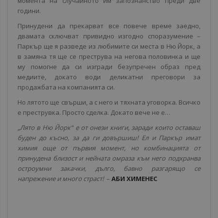
момента на случайното им запознанство преди две
години.
Принудени да прекарват все повече време заедно,
двамата сключват привидно изгодно споразумение –
Паркър ще я разведе из любимите си места в Ню Йорк, а
в замяна тя ще се преструва на негова половинка и ще
му помогне да си изгради безупречен образ пред
медиите, докато води деликатни преговори за
продажбата на компанията си.
Но лятото ще свърши, а с него и тяхната уговорка. Всичко
е преструвка. Просто сделка. Докато вече не е…
„Лято в Ню Йорк“ е от онези книги, заради които оставаш
буден до късно, за да ги довършиш! Ел и Паркър имат
химия още от първия момент, но комбинацията от
принудена близост и нейната омраза към него подхранва
остроумни закачки, дълго, бавно разгарящо се
напрежение и много страст!
–
АБИ ХИМЕНЕС