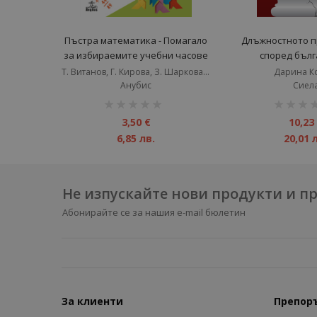
Пъстра математика - Помагало
Длъжностното п
за избираемите учебни часове
според бълг
за 2. клас - старо издание
наказателно пр
Т. Витанов, Г. Кирова, З. Шаркова, И. Пушкарова, Д. Парушева
Дарина К
издан
Анубис
Сиел
рейтинг:
рейтинг:
1%
1%
3,50 €
10,23
6,85 лв.
20,01 
Не изпускайте нови продукти и 
Абонирайте се за нашия e-mail бюлетин
За клиенти
Препор