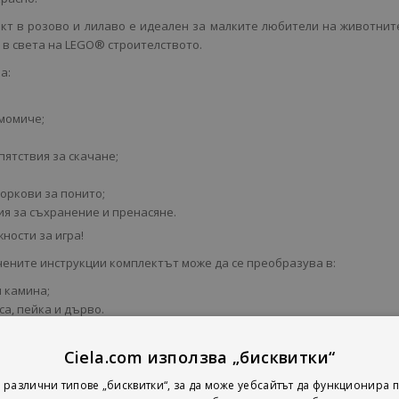
кт в розово и лилаво е идеален за малките любители на животнит
в света на LEGO® строителството.
а:
 момиче;
пятствия за скачане;
моркови за понито;
ия за съхранение и пренасяне.
ности за игра!
ените инструкции комплектът може да се преобразува в:
и камина;
са, пейка и дърво.
аден специално за деца, които тепърва започват да строят с LEGO®,
ието, концентрацията и фината моторика.
Ciela.com използва „бисквитки“
 различни типове „бисквитки“, за да може уебсайтът да функционира п