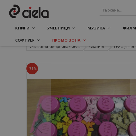
КНИГИ
УЧЕБНИЦИ
МУЗИКА
ФИЛМ
СОФТУЕР
ПРОМО ЗОНА
Онлайн книжарница Сиела
Оказион
LEGO Juniors
-31%