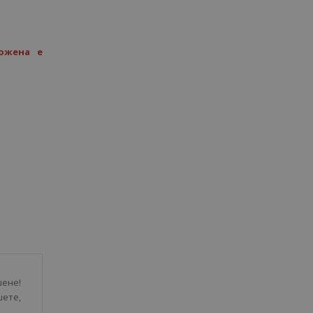
ожена е
ене!
шете,