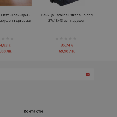
 Свят - Козиндан -
Раница Catalina Estrada Colobri
 нарушен търговски
27x18x43 см - нарушен
вид
търговски вид
инг:
рейтинг:
1%
4,83 €
35,74 €
,00 лв.
69,90 лв.
Контакти