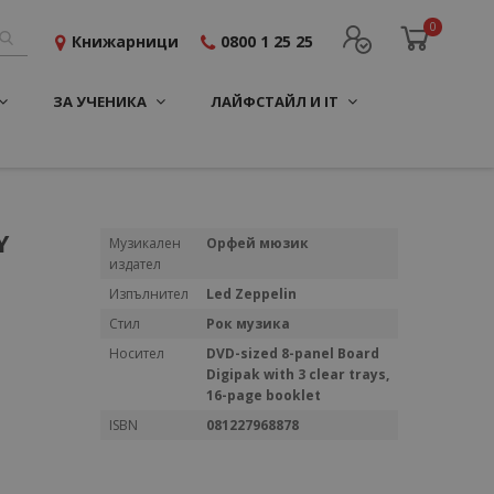
0
Книжарници
0800 1 25 25
ЗА УЧЕНИКА
ЛАЙФСТАЙЛ И IT
Y
Повече
Музикален
Орфей мюзик
информация
издател
Изпълнител
Led Zeppelin
Стил
Рок музика
Носител
DVD-sized 8-panel Board
Digipak with 3 clear trays,
16-page booklet
ISBN
081227968878