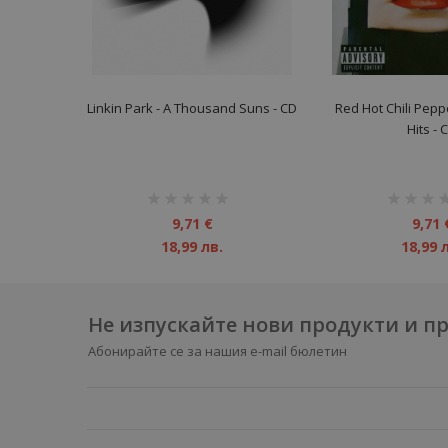
Linkin Park - A Thousand Suns - CD
Red Hot Chili Peppe
Hits - 
рейтинг:
рейтинг:
1%
1%
9,71 €
9,71 
18,99 лв.
18,99 
Не изпускайте нови продукти и 
Абонирайте се за нашия e-mail бюлетин