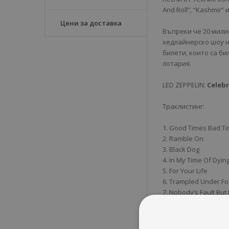
And Roll”, “Kashmir” 
Цени за доставка
Въпреки че 20 мили
хедлайнерско шоу н
билети, които са б
лотария.
LED ZEPPELIN:
Celeb
Траклистинг:
1. Good Times Bad T
2. Ramble On
3. Black Dog
4. In My Time Of Dyin
5. For Your Life
6. Trampled Under F
7. Nobody’s Fault But
8. No Quarter
9. Since I’ve Been Lo
10. Dazed And Confu