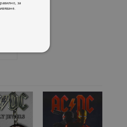
равилно, за
ивяване.