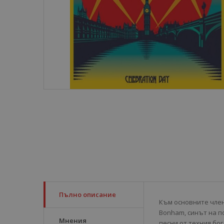
Пълно описание
Към основните членов
Bonham, синът на п
Мнения
песни от техния бог