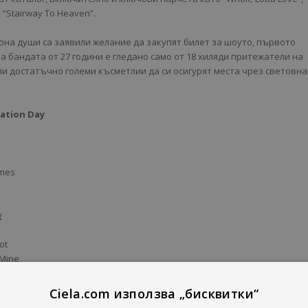
и “Stairway To Heaven”.
она души са заявили желание да закупят билет за шоуто, първото
а бандата от 27 години е гледано само от 18 хиляди притежатели на
или достатъчно големи късметлии да си осигурят места чрез световн
ration Day
imes
g
oot
 Mine
ving You
Ciela.com използва „бисквитки“
sed