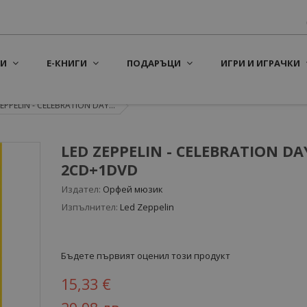
И
Е-КНИГИ
ПОДАРЪЦИ
ИГРИ И ИГРАЧКИ
EPPELIN - CELEBRATION DAY...
LED ZEPPELIN - CELEBRATION DA
2CD+1DVD
Издател:
Орфей мюзик
Изпълнител:
Led Zeppelin
Бъдете първият оценил този продукт
15,33 €