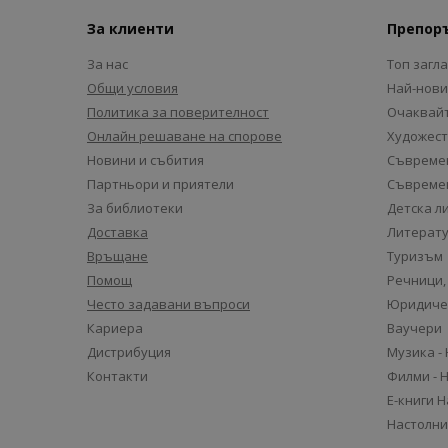
За клиенти
Препор
За нас
Топ загл
Общи условия
Най-нови
Политика за поверителност
Очаквайт
Онлайн решаване на спорове
Художест
Новини и събития
Съвремен
Партньори и приятели
Съвремен
За библиотеки
Детска л
Доставка
Литерату
Връщане
Туризъм
Помощ
Речници,
Често задавани въпроси
Юридиче
Кариера
Ваучери
Дистрибуция
Музика -
Контакти
Филми - 
Е-книги 
Настолни