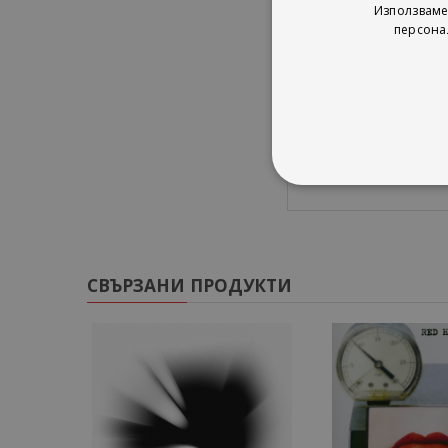
Използваме
11. Stairway To Heav
персона
12. The Song Remain
13. Misty Mountain H
14. Kashmir
15. Whole Lotta Love
16. Rock And Roll
СВЪРЗАНИ ПРОДУКТИ