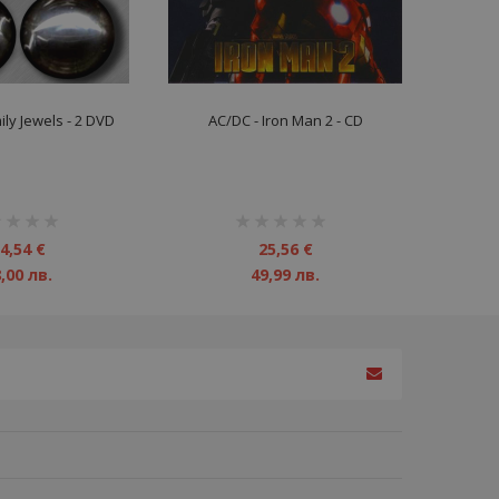
ily Jewels - 2 DVD
AC/DC - Iron Man 2 - CD
инг:
рейтинг:
1%
4,54 €
25,56 €
,00 лв.
49,99 лв.