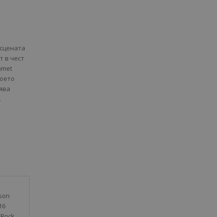
 сцената
т в чест
hmet
което
пява
.
ason
16
“Rock