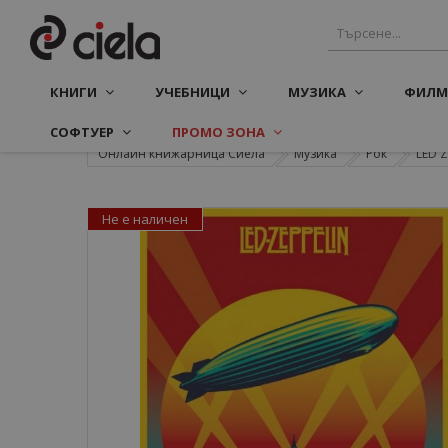
КНИГИ
УЧЕБНИЦИ
МУЗИКА
ФИЛМ
СОФТУЕР
ПРОМО ЗОНА
Онлайн книжарница Сиела
Музика
Рок
LED Z
Не е наличен