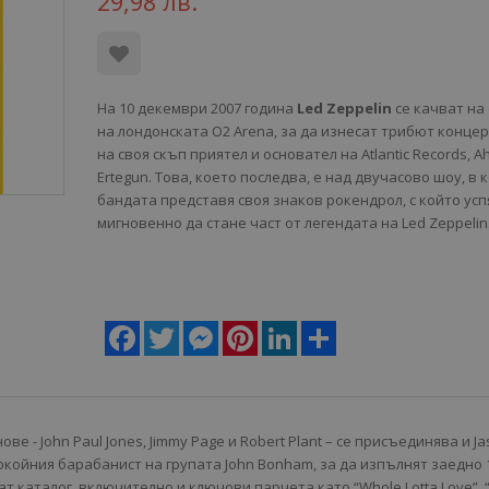
29,98 лв.
На 10 декември 2007 година
Led Zeppelin
се качват на
на лондонската O2 Arena, за да изнесат трибют концер
на своя скъп приятел и основател на Atlantic Records, A
Ertegun. Това, което последва, е над двучасово шоу, в 
бандата представя своя знаков рокендрол, с който ус
мигновенно да стане част от легендата на Led Zeppelin
Facebook
Twitter
Messenger
Pinterest
LinkedIn
Share
е - John Paul Jones, Jimmy Page и Robert Plant – се присъединява и J
окойния барабанист на групата John Bonham, за да изпълнят заедно 
ат каталог, включително и ключови парчета като “Whole Lotta Love”, 