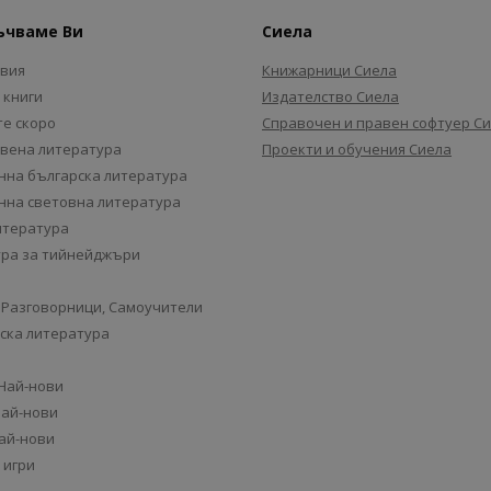
ъчваме Ви
Сиела
авия
Книжарници Сиела
 книги
Издателство Сиела
е скоро
Справочен и правен софтуер С
вена литература
Проекти и обучения Сиела
на българска литература
на световна литература
итература
ра за тийнейджъри
 Разговорници, Самоучители
ска литература
 Най-нови
Най-нови
Най-нови
 игри