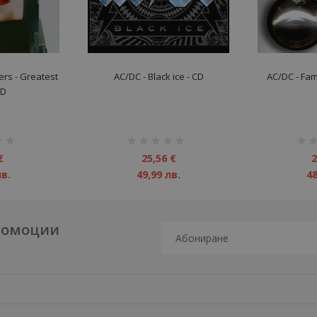
rs ‎- Greatest
AC/DC - Black ice - CD
AC/DC - Fam
CD
рейтинг:
рейт
1%
1%
€
25,56 €
2
лв.
49,99 лв.
48
промоции