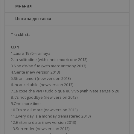
Мнения
Цени за доставка
Tracklist:
CD 1
1.Laura 1976 - ramaya
2.La solitudine (with ennio morricone 2013)
3.Non c'e/se fue (with marc anthony 2013)
4.Gente (new version 2013)
5.Strani amori (new version 2013)
6.Incancellabile (new version 2013)
7.Le cose che vivi / tudo o que eu vivo (with ivete sangalo 20
8.It's not goodbye (new version 2013)
9.One more time
10.Tra te e il mare (new version 2013)
11.Every day is a monday (remastered 2013)
12.E ritorno da te (new version 2013)
13.Surrender (new version 2013)