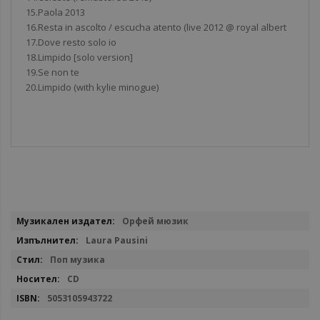
15.Paola 2013
16.Resta in ascolto / escucha atento (live 2012 @ royal albert
17.Dove resto solo io
18.Limpido [solo version]
19.Se non te
20.Limpido (with kylie minogue)
Повече
Орфей мюзик
информация
Laura Pausini
Поп музика
CD
5053105943722