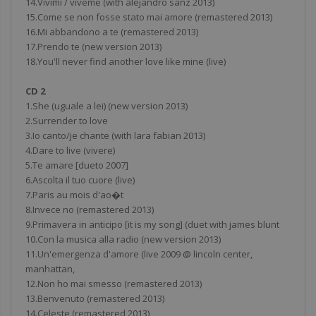
14.Vivimi / viveme (with alejandro sanz 2013)
15.Come se non fosse stato mai amore (remastered 2013)
16.Mi abbandono a te (remastered 2013)
17.Prendo te (new version 2013)
18.You'll never find another love like mine (live)
CD 2
1.She (uguale a lei) (new version 2013)
2.Surrender to love
3.Io canto/je chante (with lara fabian 2013)
4.Dare to live (vivere)
5.Te amare [dueto 2007]
6.Ascolta il tuo cuore (live)
7.Paris au mois d'ao�t
8.Invece no (remastered 2013)
9.Primavera in anticipo [it is my song] (duet with james blunt
10.Con la musica alla radio (new version 2013)
11.Un'emergenza d'amore (live 2009 @ lincoln center,
manhattan,
12.Non ho mai smesso (remastered 2013)
13.Benvenuto (remastered 2013)
14.Celeste (remastered 2013)