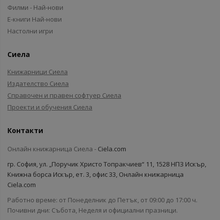
Филми - Най-нови
Е-книги Най-нови
Настолни игри
Сиела
Книжарници Сиела
Издателство Сиела
Справочен и правен софтуер Сиела
Проекти и обучения Сиела
Контакти
Онлайн книжарница Сиела -
Ciela.com
гр. София, ул. „Поручик Христо Топракчиев“ 11, 1528 НПЗ Искър,
Книжна борса Искър, ет. 3, офис 33, Онлайн книжарница
Ciela.com
Работно време: от Понеделник до Петък, от 09:00 до 17:00 ч.
Почивни дни: Събота, Неделя и официални празници.