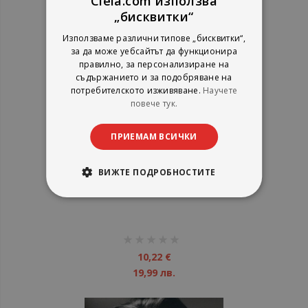
Ciela.com използва
„бисквитки“
Използваме различни типове „бисквитки“,
за да може уебсайтът да функционира
правилно, за персонализиране на
съдържанието и за подобряване на
потребителското изживяване.
Научете
повече тук.
ПРИЕМАМ ВСИЧКИ
ВИЖТЕ ПОДРОБНОСТИТЕ
One Direction - Take Me Home -
CD
рейтинг:
1%
10,22 €
19,99 лв.