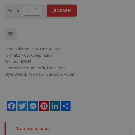
Кол-во
ДОБАВИ
Label:Atlantic ‎– 5053105943722
Format:2 × CD, Compilation
Released:2013
Genre:Electronic, Rock, Latin, Pop
Style:Ballad, Pop Rock, Europop, Vocal
Facebook
Twitter
Messenger
Pinterest
LinkedIn
Share
Пълно описание