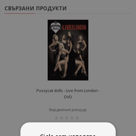
СВЪРЗАНИ ПРОДУКТИ
Pussycat dolls - Live from London -
DVD
Вирджиния рекърдс
рейтинг:
1%
4,09 €
8,00 лв.