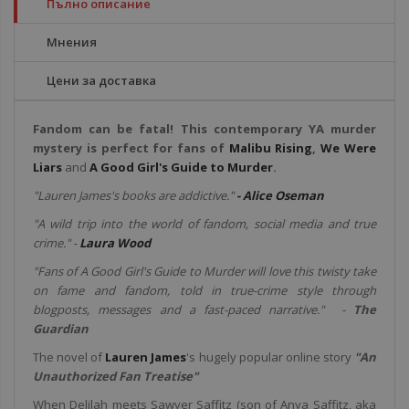
Пълно описание
Мнения
Цени за доставка
Fandom can be fatal! This contemporary YA murder
mystery is perfect for fans of
Malibu Rising
,
We Were
Liars
and
A Good Girl's Guide to Murder
.
"Lauren James's books are addictive."
- Alice Oseman
"A wild trip into the world of fandom, social media and true
crime." -
Laura Wood
"Fans of A Good Girl's Guide to Murder will love this twisty take
on fame and fandom, told in true-crime style through
blogposts, messages and a fast-paced narrative." -
The
Guardian
The novel of
Lauren James
's hugely popular online story
"An
Unauthorized Fan Treatise"
When Delilah meets Sawyer Saffitz (son of Anya Saffitz, aka