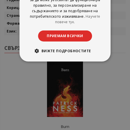
правилно, за персонализиране на
мека
съдържанието и за подобряване на
306
потребителското изживяване.
Научете
повече тук.
13x20
английски
ПРИЕМАМ ВСИЧКИ
СВЪРЗАНИ ПРОДУКТИ
ВИЖТЕ ПОДРОБНОСТИТЕ
Burn