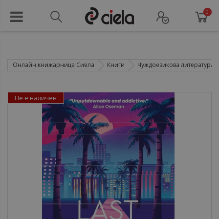
0
Онлайн книжарница Сиела
Книги
Чуждоезикова литература
Не е наличен