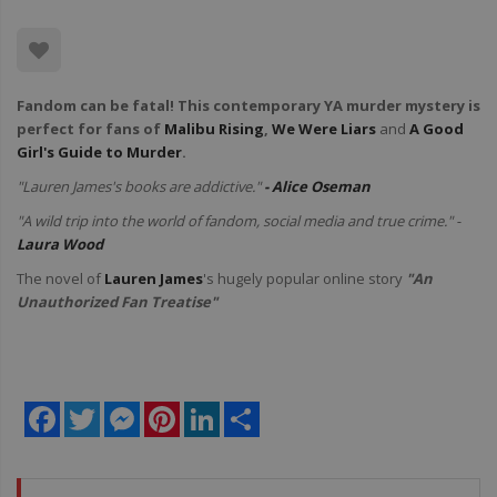
Fandom can be fatal! This contemporary YA murder mystery is
perfect for fans of
Malibu Rising
,
We Were Liars
and
A Good
Girl's Guide to Murder
.
"Lauren James's books are addictive."
- Alice Oseman
"A wild trip into the world of fandom, social media and true crime." -
Laura Wood
The novel of
Lauren James
's hugely popular online story
"An
Unauthorized Fan Treatise"
Facebook
Twitter
Messenger
Pinterest
LinkedIn
Share