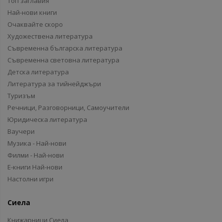
Топ заглавия
Най-нови книги
Очаквайте скоро
Художествена литература
Съвременна българска литература
Съвременна световна литература
Детска литература
Литература за тийнейджъри
Туризъм
Речници, Разговорници, Самоучители
Юридическа литература
Ваучери
Музика - Най-нови
Филми - Най-нови
Е-книги Най-нови
Настолни игри
Сиела
Книжарници Сиела