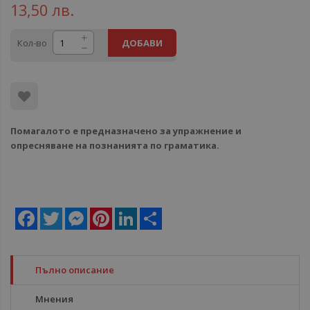
13,50 лв.
Кол-во
ДОБАВИ
Помагалото е предназначено за упражнение и
опресняване на познанията по граматика.
Facebook
Twitter
Messenger
Pinterest
LinkedIn
Share
Пълно описание
Мнения