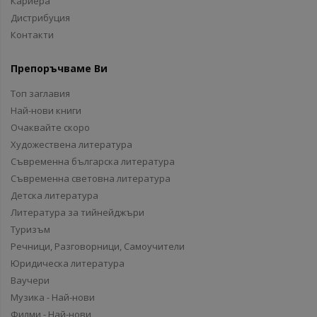
Кариера
Дистрибуция
Контакти
Препоръчваме Ви
Топ заглавия
Най-нови книги
Очаквайте скоро
Художествена литература
Съвременна българска литература
Съвременна световна литература
Детска литература
Литература за тийнейджъри
Туризъм
Речници, Разговорници, Самоучители
Юридическа литература
Ваучери
Музика - Най-нови
Филми - Най-нови