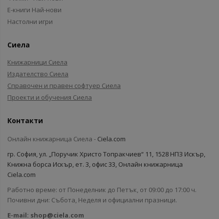
Е-книги Най-нови
Настолни игри
Сиела
Книжарници Сиела
Издателство Сиела
Справочен и правен софтуер Сиела
Проекти и обучения Сиела
Контакти
Онлайн книжарница Сиела -
Ciela.com
гр. София, ул. „Поручик Христо Топракчиев“ 11, 1528 НПЗ Искър,
Книжна борса Искър, ет. 3, офис 33, Онлайн книжарница
Ciela.com
Работно време: от Понеделник до Петък, от 09:00 до 17:00 ч.
Почивни дни: Събота, Неделя и официални празници.
E-mail:
shop@ciela.com