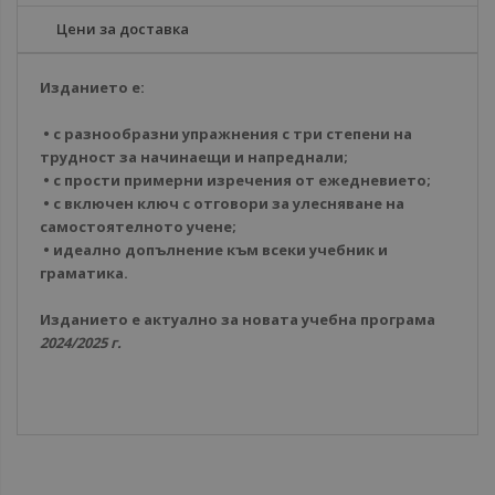
Цени за доставка
Изданието е:
• с разнообразни упражнения с три степени на
трудност за начинаещи и напреднали;
• с прости примерни изречения от ежедневието;
• с включен ключ с отговори за улесняване на
самостоятелното учене;
• идеално допълнение към всеки учебник и
граматика.
Изданието е актуално за новата учебна програма
2024/2025 г.