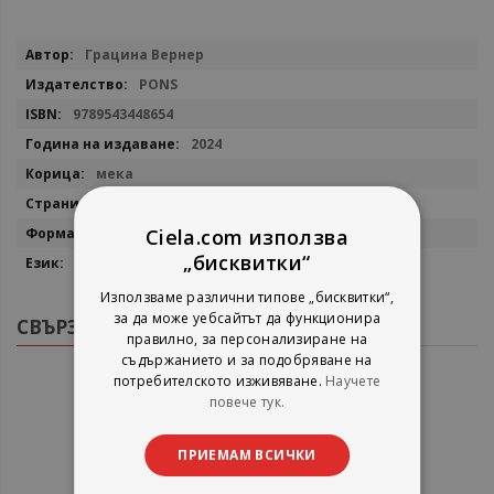
Повече
Грацина Вернер
информация
PONS
9789543448654
2024
мека
128
14x21 см
Ciela.com използва
„бисквитки“
немски
Използваме различни типове „бисквитки“,
за да може уебсайтът да функционира
СВЪРЗАНИ ПРОДУКТИ
правилно, за персонализиране на
съдържанието и за подобряване на
потребителското изживяване.
Научете
повече тук.
ПРИЕМАМ ВСИЧКИ