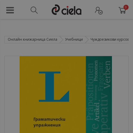
0
Онлайн книжарница Сиела
Учебници
Чуждоезикови курсове