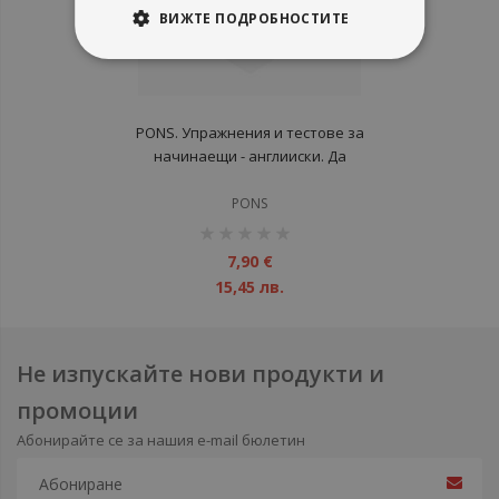
ВИЖТЕ ПОДРОБНОСТИТЕ
PONS. Упражнения и тестове за
начинаещи - англииски. Да
схванем основната лексика
PONS
рейтинг:
1%
7,90 €
15,45 лв.
Не изпускайте нови продукти и
промоции
Абонирайте се за нашия e-mail бюлетин