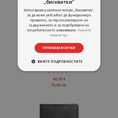
„бисквитки“
Използваме различни типове „бисквитки“,
за да може уебсайтът да функционира
правилно, за персонализиране на
съдържанието и за подобряване на
потребителското изживяване.
Научете
повече тук.
ПРИЕМАМ ВСИЧКИ
Mъжки портфейл Cross Classic
Century с монетник
ВИЖТЕ ПОДРОБНОСТИТЕ
рейтинг:
1%
40,39 €
79,00 лв.