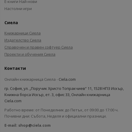
Е-книги Най-нови
Настолни игри
Сиела
Книжарници Сиела
Издателство Сиела
Справочен и правен софтуер Сиела
Проекти и обучения Сиела
Контакти
Онлайн книжарница Сиела -
Ciela.com
гр. София, ул. „Поручик Христо Топракчиев“ 11, 1528 НПЗ Искър,
Книжна борса Искър, ет. 3, офис 33, Онлайн книжарница
Ciela.com
Работно време: от Понеделник до Петък, от 09:00 до 17:00 ч.
Почивни дни: Събота, Неделя и официални празници.
E-mail:
shop@ciela.com