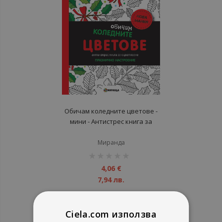
Обичам коледните цветове -
мини - Антистрес книга за
оцветяване - Празнично
настроение
Миранда
рейтинг:
1%
4,06 €
7,94 лв.
Ciela.com използва