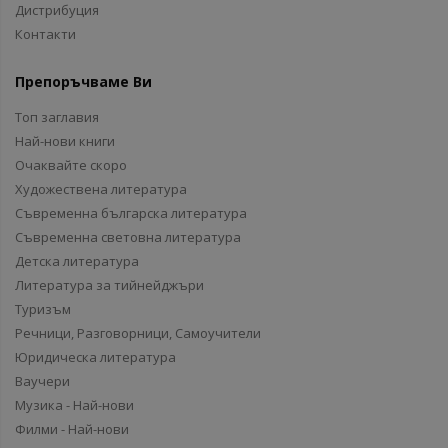
Дистрибуция
Контакти
Препоръчваме Ви
Топ заглавия
Най-нови книги
Очаквайте скоро
Художествена литература
Съвременна българска литература
Съвременна световна литература
Детска литература
Литература за тийнейджъри
Туризъм
Речници, Разговорници, Самоучители
Юридическа литература
Ваучери
Музика - Най-нови
Филми - Най-нови