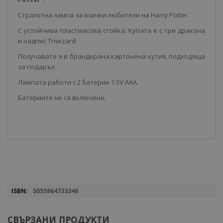
Страхотна лампа за всички любители на Harry Potter.
С устойчива пластмасова стойка. Купата е с три дракона
и надпис Triwizard.
Получавате я в брандирана картонена кутия, подходяща
за подарък.
Лампата работи с 2 батерии 1.5V ААА.
Батериите не са включени.
Повече
5055964733346
информация
СВЪРЗАНИ ПРОДУКТИ