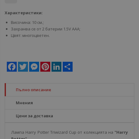
Характеристики:
Височина: 10 см.;
Захранва се от 2 батерии 1.5V ААА;
Цвят: многоцветен.
Facebook
Twitter
Messenger
Pinterest
LinkedIn
Share
Пълно описание
Мнения
Цени за доставка
Лампа Harry Potter Triwizard Cup от колекцията на
"Harry
Potter".