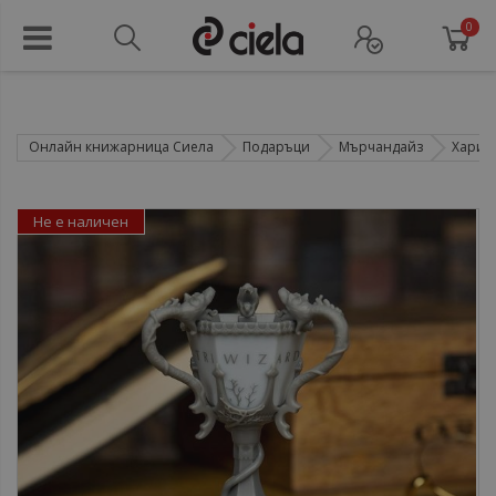
0
Онлайн книжарница Сиела
Подаръци
Мърчандайз
Хари 
Не е наличен