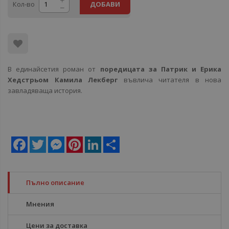
Кол-во
ДОБАВИ
В единайсетия роман от
поредицата за Патрик и Ерика
Хедстрьом Камила Лекберг
въвлича читателя в нова
завладяваща история.
Facebook
Twitter
Messenger
Pinterest
LinkedIn
Share
Пълно описание
Мнения
Цени за доставка