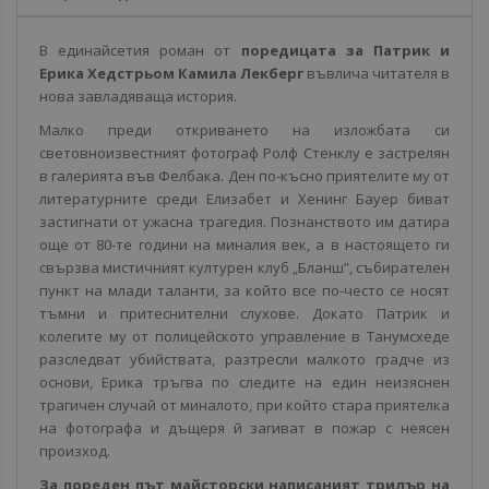
В единайсетия роман от
поредицата за Патрик и
Ерика Хедстрьом Камила Лекберг
въвлича читателя в
нова завладяваща история.
Малко преди откриването на изложбата си
световноизвестният фотограф Ролф Стенклу е застрелян
в галерията във Фелбака. Ден по-късно приятелите му от
литературните среди Елизабет и Хенинг Бауер биват
застигнати от ужасна трагедия. Познанството им датира
още от 80-те години на миналия век, а в настоящето ги
свързва мистичният културен клуб „Бланш”, събирателен
пункт на млади таланти, за който все по-често се носят
тъмни и притеснителни слухове. Докато Патрик и
колегите му от полицейското управление в Танумсхеде
разследват убийствата, разтресли малкото градче из
основи, Ерика тръгва по следите на един неизяснен
трагичен случай от миналото, при който стара приятелка
на фотографа и дъщеря й загиват в пожар с неясен
произход.
За пореден път майсторски написаният трилър на