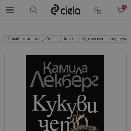
0
Онлайн книжарница Сиела
Книги
Художествена литература