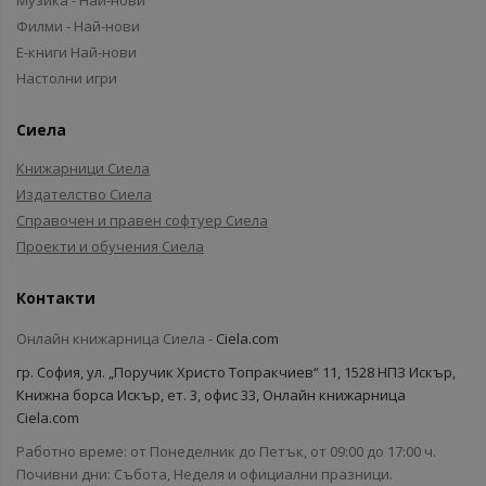
Музика - Най-нови
Филми - Най-нови
Е-книги Най-нови
Настолни игри
Сиела
Книжарници Сиела
Издателство Сиела
Справочен и правен софтуер Сиела
Проекти и обучения Сиела
Контакти
Онлайн книжарница Сиела -
Ciela.com
гр. София, ул. „Поручик Христо Топракчиев“ 11, 1528 НПЗ Искър,
Книжна борса Искър, ет. 3, офис 33, Онлайн книжарница
Ciela.com
Работно време: от Понеделник до Петък, от 09:00 до 17:00 ч.
Почивни дни: Събота, Неделя и официални празници.