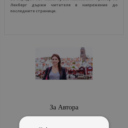
Лекберг държи читателя в напрежение до
последните страници.
За Автора
Камила Лекберг
-