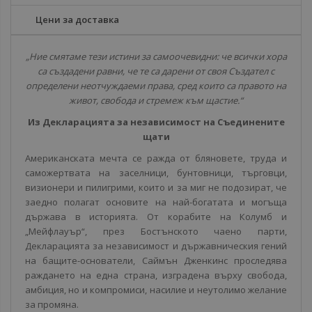
Цени за доставка
„Ние смятаме тези истини за самоочевидни: че всички хора
са създадени равни, че те са дарени от своя Създател с
определени неотчуждаеми права, сред които са правото на
живот, свобода и стремеж към щастие.“
Из Декларацията за независимост на Съединените
щати
Американската мечта се ражда от бляновете, труда и
саможертвата на заселници, бунтовници, търговци,
визионери и пилигрими, които и за миг не подозират, че
заедно полагат основите на най-богатата и могъща
държава в историята. От корабите на Колумб и
„Мейфлауър“, през Бостънското чаено парти,
Декларацията за независимост и държавническия гений
на бащите-основатели, Саймън Дженкинс проследява
раждането на една страна, изградена върху свобода,
амбиция, но и компромиси, насилие и неутолимо желание
за промяна.