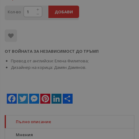
Кол-во
ДОБАВИ
ОТ ВОЙНАТА ЗА НЕЗАВИСИМОСТ ДО ТРЪМП
Превод от английски: Елена Филипова;
Дизайнер на корица: Дамян Дамянов.
Facebook
Twitter
Messenger
Pinterest
LinkedIn
Share
Пълно описание
Мнения