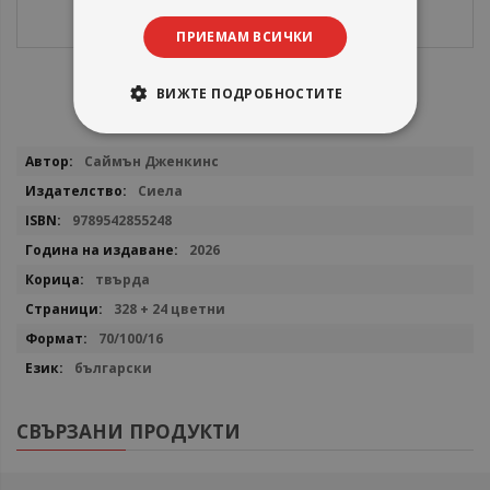
ПРИЕМАМ ВСИЧКИ
ВИЖТЕ ПОДРОБНОСТИТЕ
Повече
Саймън Дженкинс
информация
Сиела
9789542855248
2026
твърда
328 + 24 цветни
70/100/16
български
СВЪРЗАНИ ПРОДУКТИ