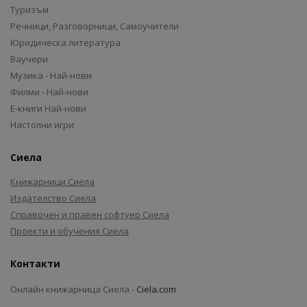
Туризъм
Речници, Разговорници, Самоучители
Юридическа литература
Ваучери
Музика - Най-нови
Филми - Най-нови
Е-книги Най-нови
Настолни игри
Сиела
Книжарници Сиела
Издателство Сиела
Справочен и правен софтуер Сиела
Проекти и обучения Сиела
Контакти
Онлайн книжарница Сиела -
Ciela.com