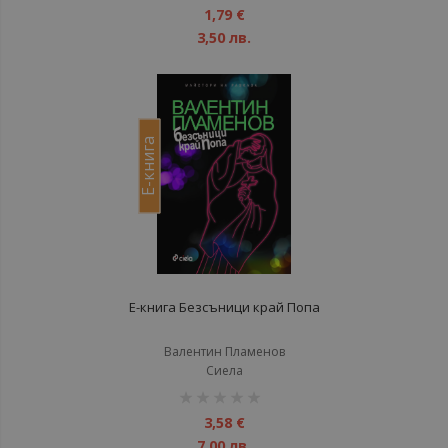
1%
1,79 €
3,50 лв.
Е-книга
Е-книга Безсъници край Попа
Валентин Пламенов
Сиела
рейтинг:
1%
3,58 €
7,00 лв.