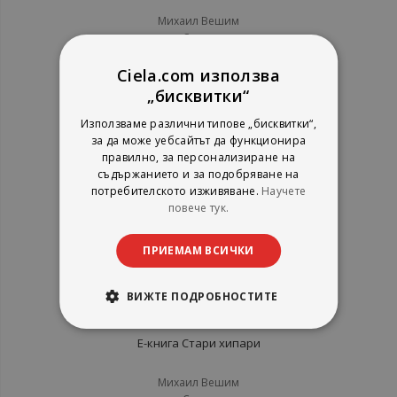
Михаил Вешим
Сиела
рейтинг:
Ciela.com използва
1%
3,07 €
„бисквитки“
6,00 лв.
Използваме различни типове „бисквитки“,
за да може уебсайтът да функционира
правилно, за персонализиране на
съдържанието и за подобряване на
потребителското изживяване.
Научете
Е-книга
повече тук.
ПРИЕМАМ ВСИЧКИ
ВИЖТЕ ПОДРОБНОСТИТЕ
Е-книга Стари хипари
Михаил Вешим