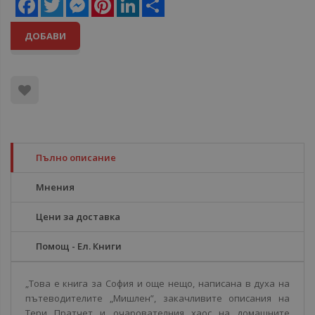
Facebook
Twitter
Messenger
Pinterest
LinkedIn
Share
ДОБАВИ
Пълно описание
Мнения
Цени за доставка
Помощ - Ел. Книги
„Това е книга за София и още нещо, написана в духа на
пътеводителите „Мишлен”, закачливите описания на
Тери Пратчет и очарователния хаос на домашните