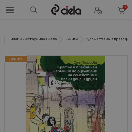
0
Онлайн книжарница Сиела
Е-книги
Художествена и преводна 
Е-книга