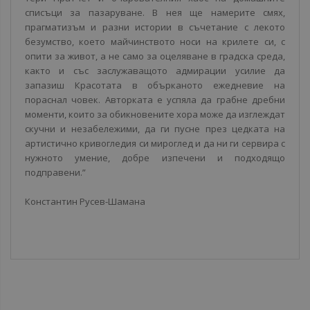
списъци за пазаруване. В нея ще намерите смях,
прагматизъм и разни истории в съчетание с лекото
безумство, което майчинството носи на крилете си, с
опити за живот, а не само за оцеляване в градска среда,
както и със заслужаващото адмирации усилие да
запазиш Красотата в обърканото ежедневие на
пораснал човек. Авторката е успяла да грабне дребни
моменти, които за обикновените хора може да изглеждат
скучни и незабележими, да ги пусне през цедката на
артистично кривогледия си мироглед и да ни ги сервира с
нужното умение, добре изпечени и подходящо
подправени.”
Константин Русев-Шамана