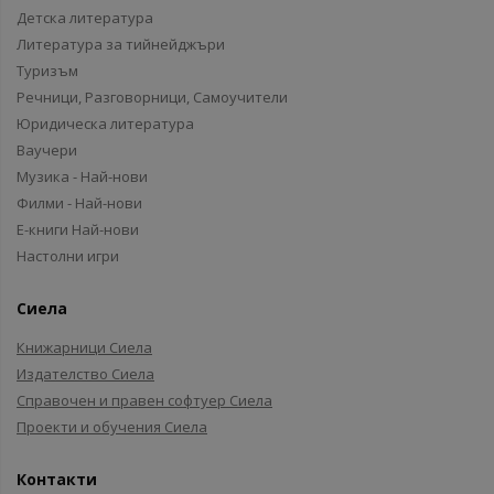
Детска литература
Литература за тийнейджъри
Туризъм
Речници, Разговорници, Самоучители
Юридическа литература
Ваучери
Музика - Най-нови
Филми - Най-нови
Е-книги Най-нови
Настолни игри
Сиела
Книжарници Сиела
Издателство Сиела
Справочен и правен софтуер Сиела
Проекти и обучения Сиела
Контакти