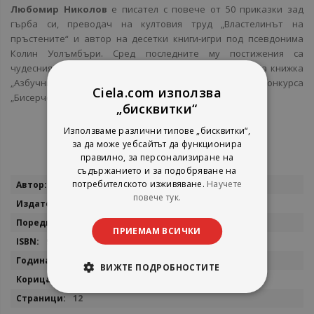
Любомир Николов
е писател с повече от 50 приказки зад
гърба си, преводач на култовия труд „Властелинът на
пръстените“ и автор на десетки книги-игри под псевдонима
Колин Уолъмбъри. Сред последните му постижения са
чудесният нов превод на „Малкият принц“ и веселата книжка
„Азбучни гатанки“, отличена с второ място на конкурса
Ciela.com използва
„Бисерче вълшебно“.
„бисквитки“
Използваме различни типове „бисквитки“,
за да може уебсайтът да функционира
правилно, за персонализиране на
съдържанието и за подобряване на
Повече
потребителското изживяване.
Научете
Любомир Николов
информация
повече тук.
СофтПрес
Приказки любими в рими
ПРИЕМАМ ВСИЧКИ
9786191510962
2013
ВИЖТЕ ПОДРОБНОСТИТЕ
меки корици
12