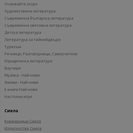
Очаквайте скоро
Художествена литература
Съвременна българска литература
Съвременна световна литература
Детска литература
Литература за тийнейджъри
Туризъм
Речници, Разговорници, Самоучители
Юридическа литература
Ваучери
Музика - Най-нови
Филми - Най-нови
Е-книги Най-нови
Настолни игри
Сиела
Книжарници Сиела
Издателство Сиела