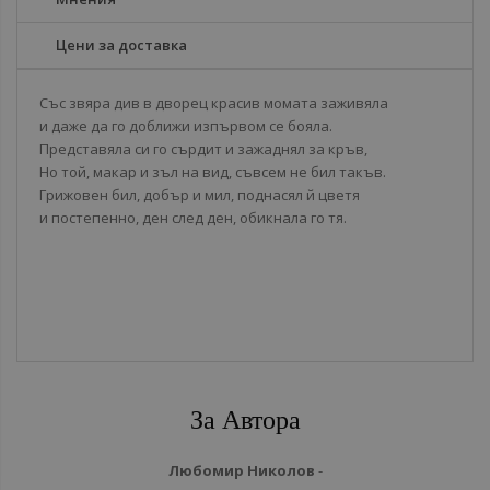
Цени за доставка
Със звяра див в дворец красив момата заживяла
и даже да го доближи изпървом се бояла.
Представяла си го сърдит и зажаднял за кръв,
Но той, макар и зъл на вид, съвсем не бил такъв.
Грижовен бил, добър и мил, поднасял й цветя
и постепенно, ден след ден, обикнала го тя.
За Автора
Любомир Николов
-