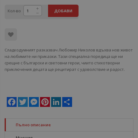
Кол-во
ДОБАВИ
Сладкодумният разказвач Любомир Николов вдъхва нов живот
на любимите ни приказки. Тази специална поредица ще ни
срещне с български и световни герои, чиито стихотворни
приключения децата ще рецитират с удоволствие и радост.
Facebook
Twitter
Messenger
Pinterest
LinkedIn
Share
Пълно описание
Мнения