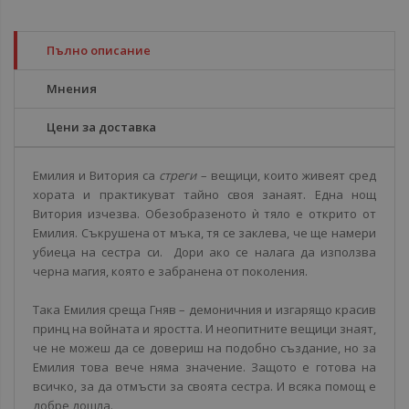
Пълно описание
Мнения
Цени за доставка
Емилия и Витория са
стреги
– вещици, които живеят сред
хората и практикуват тайно своя занаят. Една нощ
Витория изчезва. Обезобразеното ѝ тяло е открито от
Емилия. Съкрушена от мъка, тя се заклева, че ще намери
убиеца на сестра си. Дори ако се налага да използва
черна магия, която е забранена от поколения.
Така Емилия среща Гняв – демоничния и изгарящо красив
принц на войната и яростта. И неопитните вещици знаят,
че не можеш да се довериш на подобно създание, но за
Емилия това вече няма значение. Защото е готова на
всичко, за да отмъсти за своята сестра. И всяка помощ е
добре дошла.