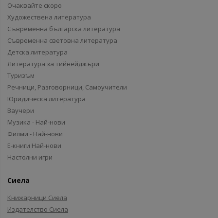
Очаквайте скоро
Художествена литература
Съвременна българска литература
Съвременна световна литература
Детска литература
Литература за тийнейджъри
Туризъм
Речници, Разговорници, Самоучители
Юридическа литература
Ваучери
Музика - Най-нови
Филми - Най-нови
Е-книги Най-нови
Настолни игри
Сиела
Книжарници Сиела
Издателство Сиела