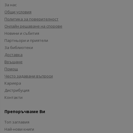
За нас
Общи условия
Политика за поверителност
Онлайн решаване на спорове
Новини и събития
Партньори и приятели
За библиотеки
Доставка
Връщане
Помощ
Често задавани въпроси
Кариера
Дистрибуция
Контакти
Препоръчваме Ви
Топ заглавия
Най-нови книги