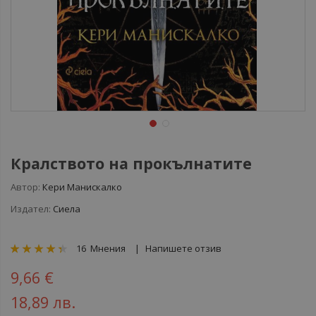
Кралството на прокълнатите
Автор:
Кери Манискалко
Издател:
Сиела
рейтинг:
16
Мнения
Напишете отзив
88
100
% of
9,66 €
18,89 лв.