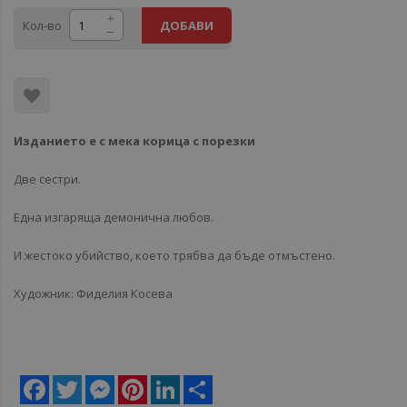
Кол-во
ДОБАВИ
Изданието е с мека корица с порезки
Две сестри.
Една изгаряща демонична любов.
И жестоко убийство, което трябва да бъде отмъстено.
Художник: Фиделия Косева
Facebook
Twitter
Messenger
Pinterest
LinkedIn
Share