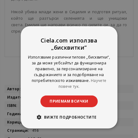
Някой убива млади жени в Сицилия и подготвя ритуал,
който ще разтърси селенията и ще унищожи
света. Емилия ще направи всичко по силите си, за да го
спре. Независимо от цената.
Ciela.com използва
„бисквитки“
Използваме различни типове „бисквитки“,
за да може уебсайтът да функционира
правилно, за персонализиране на
съдържанието и за подобряване на
потребителското изживяване.
Научете
повече тук.
Повече
Кери Манискалко
информация
Сиела
ПРИЕМАМ ВСИЧКИ
9789542836469
2021
ВИЖТЕ ПОДРОБНОСТИТЕ
мека с цветна порезка
416