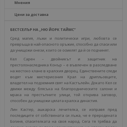
Мнения
Цени за доставка
БЕСТСЕЛЪР НА „НЮ ЙОРК ТАЙМС“
Сред магия, лъжи и политически игри, любовта се
превръща в най-опасното оръжие, способно да спаси или
да унищожи онези, които се осмелят да ѝ се подчинят.
Кел Сарен – двойникът и защитник на
престолонаследника Конър – е въвлечен в разследване
на жестоко клане в кралския дворец. Единствените следи
водят към мистериозния Крал на дрипльовците,
владетел на подземния свят на Кастълейн. Докато Кел се
движи между блясъка на благородническите салони и
мрака на престъпните улици, той открива заговор,
способен да унищожи цялата кралска династия.
Лин Кастер, ашкарска лечителка, се изправя пред
последиците от собствената си лъжа, че е преродената
Богиня, спасителката на своя народ. Сега тя трябва да