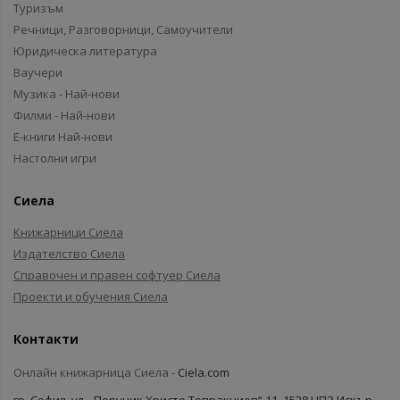
Туризъм
Речници, Разговорници, Самоучители
Юридическа литература
Ваучери
Музика - Най-нови
Филми - Най-нови
Е-книги Най-нови
Настолни игри
Сиела
Книжарници Сиела
Издателство Сиела
Справочен и правен софтуер Сиела
Проекти и обучения Сиела
Контакти
Онлайн книжарница Сиела -
Ciela.com