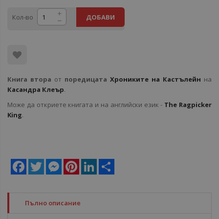
Кол-во
ДОБАВИ
Книга втора
от
поредицата
Хрониките на Кастълейн
на
Касандра Клеър
.
Може да откриете книгата и на английски език -
The Ragpicker
King
.
Facebook
Twitter
Messenger
Pinterest
LinkedIn
Share
Пълно описание