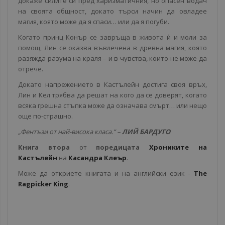
докаже силите си пред харизматичния, но опасен водач
на своята общност, докато търси начин да овладее
магия, която може да я спаси… или да я погуби.
Когато принц Конър се завръща в живота ѝ и моли за
помощ, Лин се оказва въвлечена в древна магия, която
разяжда разума на краля – и в чувства, които не може да
отрече.
Докато напрежението в Кастълейн достига своя връх,
Лин и Кел трябва да решат на кого да се доверят, когато
всяка грешна стъпка може да означава смърт… или нещо
още по-страшно.
„Фентъзи от най-висока класа.“ –
ЛИЙ БАРДУГО
Книга втора
от
поредицата
Хрониките на
Кастълейн
на
Касандра Клеър
.
Може да откриете книгата и на английски език -
The
Ragpicker King
.