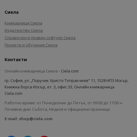
Сиела
Книжарници Сиела
Издателство Сиела
Справочен и правен софтуер Сиела
Проекти и обучения Сиела
Контакти
Онлайн книжарница Сиела -
Ciela.com
гр. София, ул. „Поручик Христо Топракчиев“ 11, 1528 НПЗ Искър,
Книжна борса Искър, ет. 3, офис 33, Онлайн книжарница
Ciela.com
Работно време: от Понеделник до Петък, от 09:00 до 17:00 ч.
Почивни дни: Събота, Неделя и официални празници.
E-mail:
shop@ciela.com