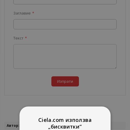
Заглавие
Текст
Изпрати
Ciela.com използва
Повече
Серджо Зийман
„бисквитки“