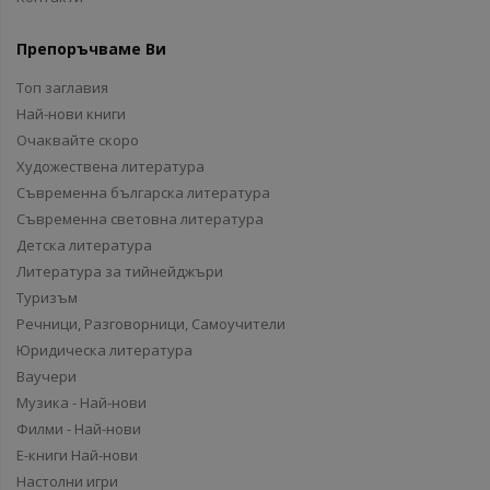
Препоръчваме Ви
Топ заглавия
Най-нови книги
Очаквайте скоро
Художествена литература
Съвременна българска литература
Съвременна световна литература
Детска литература
Литература за тийнейджъри
Туризъм
Речници, Разговорници, Самоучители
Юридическа литература
Ваучери
Музика - Най-нови
Филми - Най-нови
Е-книги Най-нови
Настолни игри