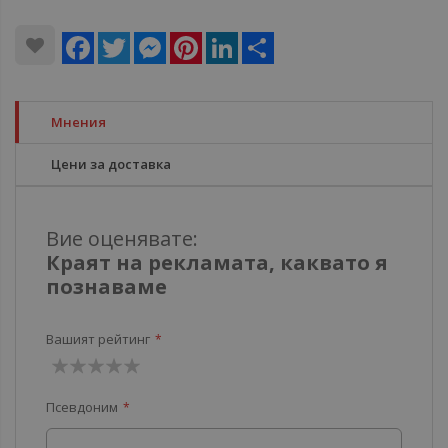
Facebook
Twitter
Messenger
Pinterest
LinkedIn
Share
Мнения
Цени за доставка
Вие оценявате:
Краят на рекламата, каквато я
познаваме
Вашият рейтинг
1
2
3
4
5
Псевдоним
звезда
звезди
звезди
звезди
звезди