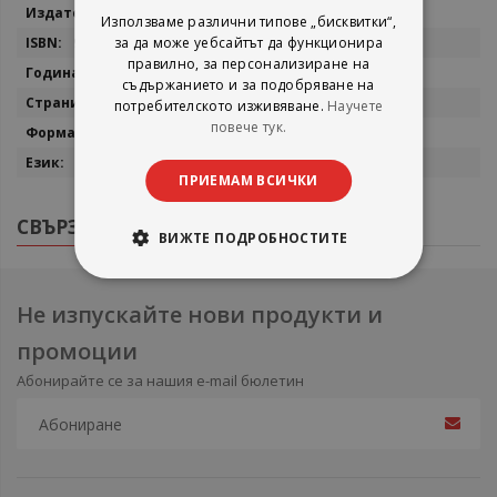
информация
Фокус
Използваме различни типове „бисквитки“,
978954-783-024-4
за да може уебсайтът да функционира
правилно, за персонализиране на
2004
съдържанието и за подобряване на
296
потребителското изживяване.
Научете
повече тук.
22/15
Български
ПРИЕМАМ ВСИЧКИ
СВЪРЗАНИ ПРОДУКТИ
ВИЖТЕ ПОДРОБНОСТИТЕ
Не изпускайте нови продукти и
промоции
Абонирайте се за нашия e-mail бюлетин