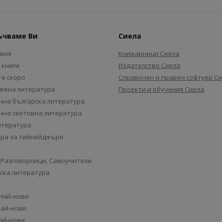
ъчваме Ви
Сиела
авия
Книжарници Сиела
 книги
Издателство Сиела
е скоро
Справочен и правен софтуер С
вена литература
Проекти и обучения Сиела
на българска литература
на световна литература
итература
ра за тийнейджъри
 Разговорници, Самоучители
ска литература
 Най-нови
Най-нови
Най-нови