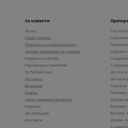
За клиенти
Препор
За нас
Топ загл
Общи условия
Най-нови
Политика за поверителност
Очаквайт
Онлайн решаване на спорове
Художест
Новини и събития
Съвремен
Партньори и приятели
Съвремен
За библиотеки
Детска л
Доставка
Литерату
Връщане
Туризъм
Помощ
Речници,
Често задавани въпроси
Юридиче
Кариера
Ваучери
Дистрибуция
Музика -
Контакти
Филми - 
Е-книги 