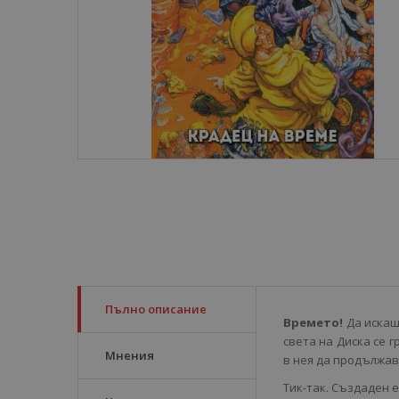
Пълно описание
Времето!
Да искаш
света на Диска се г
Мнения
в нея да продължав
Тик-так. Създаден