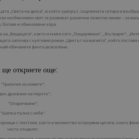
ата „Света на диска“, в която хуморът, социалната сатира и въобр
този необикновен свят се развиват различни сюжетни линии – за маг
, богове и обикновени хора.
а на „Вещицата“, както и книги като „Пощоряване“, „Жътварят“, „Инт
ицата започва с култовия роман „Цветът на магията“, който поставя
 най-обичаните фентъзи вселени.
 ще откриете още:
"Трилогия за номите";
дно драсване на перото";
"Опаричване";
"Шапка пълна с небе".
орници с текстове, както и множество остроумни цитати, които фен
често споделят.
яма популярност, а много от тях са издадени от издателство Сиела, 