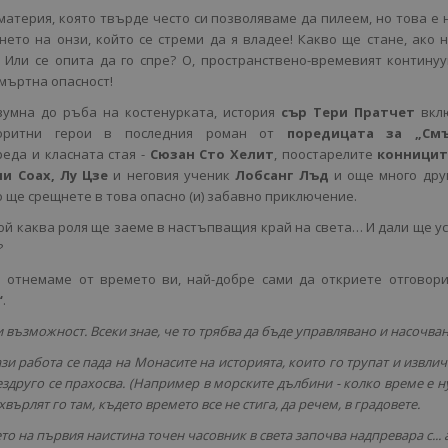
атерия, която твърде често си позволяваме да пилеем, но това е
ето на онзи, който се стреми да я владее! Какво ще стане, ако 
 Или се опита да го спре? О, пространствено-времевият контину
смъртна опасност!
зумна до ръба на костенурката, история
сър Тери Пратчет
вкл
лоритни герои в последния роман от
поредицата за „См
еда и класната стая -
Сюзан Сто Хелит
, поостарелите
конницит
ни Соах, Лу Цзе
и неговия ученик
Лобсанг Лъд
и още много дру
о ще срещнете в това опасно (и) забавно приключение.
ой каква роля ще заеме в настъпващия край на света… И дали ще у
?
 отнемаме от времето ви, най-добре сами да откриете отговори
“
.
и възможност. Всеки знае, че то трябва да бъде управлявано и насочван
ази работа се пада на Монасите на историята, които го трупат и извлич
ездруго се прахосва. (Например в морските дълбини - колко време е 
хвърлят го там, където времето все не стига, да речем, в градовете.
то на първия наистина точен часовник в света започва надпревара с... 