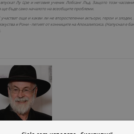
е впускат Лу Цзе и неговия ученик Лобсанг Лъд. Защото този часовн
а ще бъде само началото на всеобщите проблеми.
 участват още и какви ли не второстепенни актьори, герои и злодеи, 
зкуства и Рони - петият от конниците на Апокалипсиса. (Напуснал е ба
.