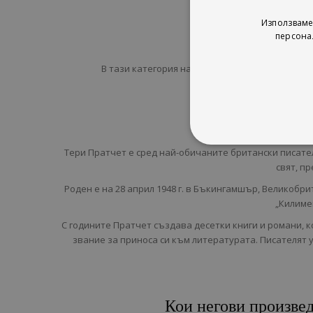
Използваме
персона
В тази категория на онлайн книжарница Сиела
Ко
Тери Пратчет е сред най-обичаните британски писател
свят, п
Роден е на 28 април 1948 г. в Бъкингамшър, Великобр
„Килимен
С годините Пратчет създава десетки книги и романи, ко
звание за приноса си към литературата. Писателят у
Кои негови произвед