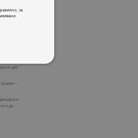
равилно, за
ивяване.
.
иги в цял
у роман –
 рицарско
но и до