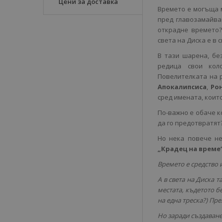
Цени за доставка
Времето е могъща м
пред главозамайван
открадне времето?
света на Диска е в 
В тази шарена, бе
редица свои ко
Повелителката на р
Апокалипсиса
,
Ро
сред имената, коит
По-важно е обаче к
да го предотвратят
Но нека повече не
„Крадец на време
Времето е средство 
А в света на Диска т
местата, къдетото б
на една треска?) Пре
Но заради създаване