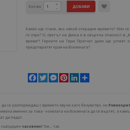
Кол-во
ДОБАВИ
Какво ще стане, ако някой открадне времето? Или се
го спре? О, светът на Диска е в смъртна опасност в „
време“! Героите на Тери Пратчет дали ще успеят 
предотвратят края на Вселената?
Facebook
Twitter
Messenger
Pinterest
LinkedIn
Share
 да се разпореждаш с времето звучи като безумство, но
Ревизори
рижеха именно за това - колелата на Вселената да се въртят, а кам
ат да падат.
 е съвършен
часовник!
Тик... так.