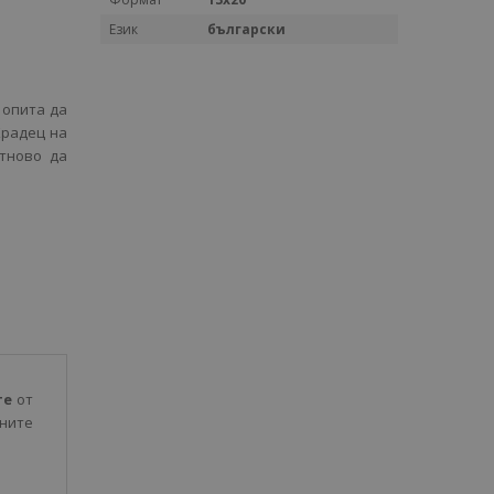
Език
български
 опита да
Крадец на
отново да
те
от
ъните