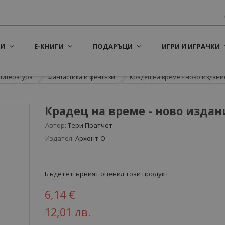
И
Е-КНИГИ
ПОДАРЪЦИ
ИГРИ И ИГРАЧКИ
литература
Фантастика и фентъзи
Крадец на време - ново издани
Крадец на време - ново издан
Автор:
Тери Пратчет
Издател:
Архонт-О
Бъдете първият оценил този продукт
6,14 €
12,01 лв.