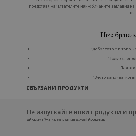
представя на читателите най-обичаните заглавия на 
не
Незабравим
"Добротата е в това, к
"Толкова огро
"Когато
"Злото започва, кога
СВЪРЗАНИ ПРОДУКТИ
Не изпускайте нови продукти и 
Абонирайте се за нашия e-mail бюлетин