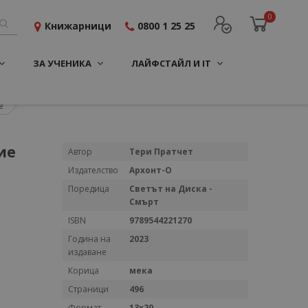
0
Книжарници
0800 1 25 25
ЗА УЧЕНИКА
ЛАЙФСТАЙЛ И IT
е
ие
Повече
Автор
Тери Пратчет
информация
Издателство
Архонт-О
Поредица
Светът на Диска -
Смърт
ISBN
9789544221270
Година на
2023
издаване
Корица
мека
Страници
496
Формат
13х20