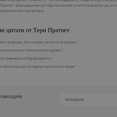
Пратчет. Благодарение на това поколения почитатели могат да се п
вероятния свят на автора.
и цитати от Тери Пратчет
оето вършиш. Не в онова, на което се молиш."
мна вселена и толкова малко време."
 се съмняваш избирай живота."
то започнеш да третираш хората като вещи.“
промоции