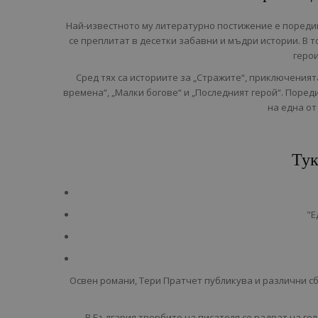
Най-известното му литературно постижение е поредиц
се преплитат в десетки забавни и мъдри истории. В 
герои
Сред тях са историите за „Стражите“, приключеният
времена“, „Малки богове“ и „Последният герой“. Поред
на една от
Тук
"Е
Освен романи, Тери Пратчет публикува и различни сб
В България творбите на писателя се радват на гол