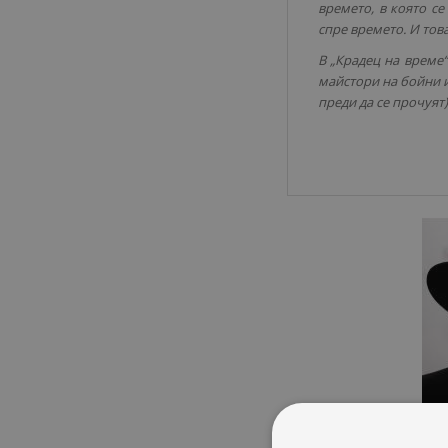
времето, в която с
спре времето. И тов
В „Крадец на време“
майстори на бойни и
преди да се прочуят)