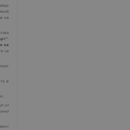
 нищо
някой
ум на
ючва
ърт“
.
е на
ги са
спеят
те в
о.
ат от
нужно
ами с