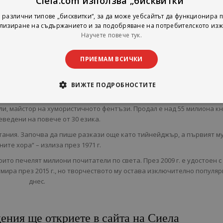
Ciela.com използва „бисквитки“
За Автора
 различни типове „бисквитки“, за да може уебсайтът да функционира п
лизиране на съдържанието и за подобряване на потребителското изж
Тери Пратчет
-
Научете повече тук.
 можете да поръчате едни от най-известните книги на Тери Пратчет
ПРИЕМАМ ВСИЧКИ
й е Тери Пратчет
ВИЖТЕ ПОДРОБНОСТИТЕ
и, майстор на хумористичното фентъзи. Продал е над 55 милиона кн
реведени на повече от 30 езика.
итания. Започва да пише разкази още като тийнейджър, а първият м
ите хора“ – излиза през 1971 г.
ито печелят милиони почитатели по света. През 2009 г. е удостоен с
мира през 2015 г., но творчеството му остава изключително популяр
днес.
ения ще откриете в сайта на Сиела