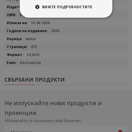
информация
Сиела
ВИЖТЕ ПОДРОБНОСТИТЕ
9789542855156
10.08.2026
2026
мека
472
14,3х21
Български
СВЪРЗАНИ ПРОДУКТИ
Не изпускайте нови продукти и
промоции
Абонирайте се за нашия e-mail бюлетин