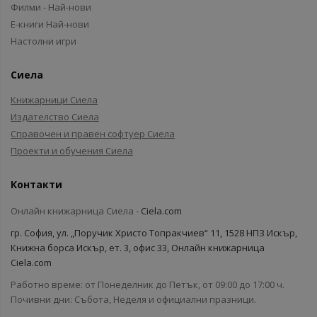
Филми - Най-нови
Е-книги Най-нови
Настолни игри
Сиела
Книжарници Сиела
Издателство Сиела
Справочен и правен софтуер Сиела
Проекти и обучения Сиела
Контакти
Онлайн книжарница Сиела -
Ciela.com
гр. София, ул. „Поручик Христо Топракчиев“ 11, 1528 НПЗ Искър,
Книжна борса Искър, ет. 3, офис 33, Онлайн книжарница
Ciela.com
Работно време: от Понеделник до Петък, от 09:00 до 17:00 ч.
Почивни дни: Събота, Неделя и официални празници.