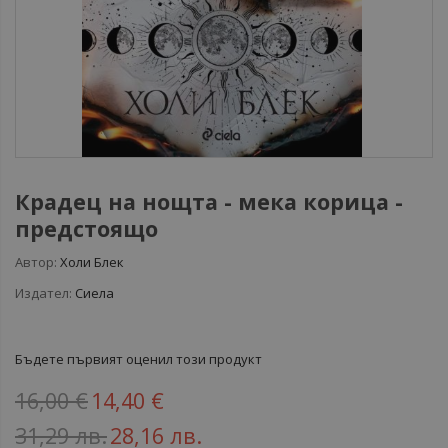
Крадец на нощта - мека корица -
предстоящо
Автор:
Холи Блек
Издател:
Сиела
Бъдете първият оценил този продукт
16,00 €
14,40 €
31,29 лв.
28,16 лв.