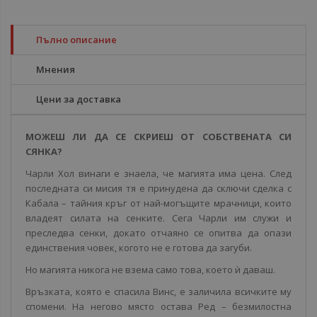
Пълно описание
Мнения
Цени за доставка
МОЖЕШ ЛИ ДА СЕ СКРИЕШ ОТ СОБСТВЕНАТА СИ
СЯНКА?
Чарли Хол винаги е знаела, че магията има цена. След
последната си мисия тя е принудена да сключи сделка с
Кабала – тайния кръг от най-могъщите мрачници, които
владеят силата на сенките. Сега Чарли им служи и
преследва сенки, докато отчаяно се опитва да опази
единствения човек, когото не е готова да загуби.
Но магията никога не взема само това, което ѝ даваш.
Връзката, която е спасила Винс, е заличила всичките му
спомени. На негово място остава Ред – безмилостна