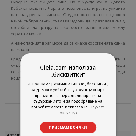
Скверна със същото лице, но с чужда душа. Докато
Кабалът въвлича Чарли в нова опасна игра, из улиците
плъзва древна тъмнина. След кърваво клане в църква
някой събира сенки, създава чудовища и разпалва сили,
способни да разрушат крехкото равновесие между
хората и мрака.
А най-опасният враг може да се окаже собствената сянка
на Чарли.
Сред забранена магия, тайни общества, живи сенки и
смъртоносни предателства Чарли ще трябва да реши
Ciela.com използва
колко е готова да жертва, за да спре кошмара, преди
„бисквитки“
нощта да погълне света.
Използваме различни типове „бисквитки“,
за да може уебсайтът да функционира
правилно, за персонализиране на
съдържанието и за подобряване на
потребителското изживяване.
Научете
повече тук.
ПРИЕМАМ ВСИЧКИ
Повече
Холи Блек