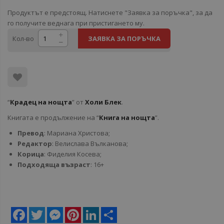
Продуктът е предстоящ. Натиснете "Заявка за поръчка", за да
го получите веднага при пристигането му.
Кол-во
ЗАЯВКА ЗА ПОРЪЧКА
“
Крадец на нощта
” от
Холи Блек
.
Книгата е продължение на “
Книга на нощта
”.
Превод
: Мариана Христова;
Редактор
: Велислава Вълканова;
Корица
: Фиделия Косева;
Подходяща възраст
: 16+
Facebook
Twitter
Messenger
Pinterest
LinkedIn
Share