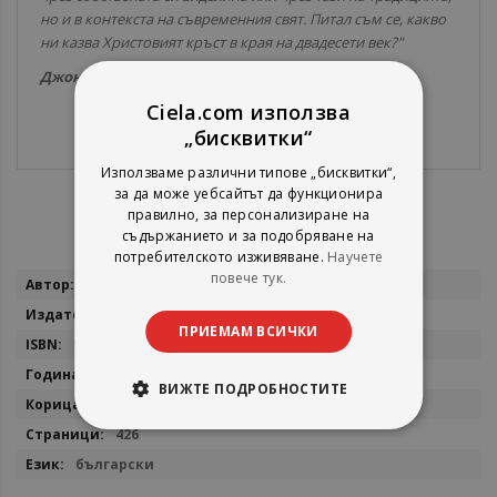
но и в контекста на съвременния свят. Питал съм се, какво
ни казва Христовият кръст в края на двадесети век?"
Джон Р. У. Стот
Ciela.com използва
„бисквитки“
Използваме различни типове „бисквитки“,
за да може уебсайтът да функционира
правилно, за персонализиране на
съдържанието и за подобряване на
потребителското изживяване.
Научете
повече тук.
Повече
Джон Стот
информация
Нов човек
ПРИЕМАМ ВСИЧКИ
9789544075767
2024
ВИЖТЕ ПОДРОБНОСТИТЕ
мека
426
български