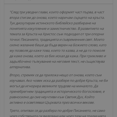
"След три уводни глави, които оформят част първа, в част
втора стигам до онова, което наричам сърцето на кръста.
Тук дискутирам истинското библейско разбиране на
понятията изкупление и заместничество. В развитието на
темата за Кръста на Христос съм подходил от три опорни
точки: Писанието, традицията и съвременния свят. Моето
силно желание беше да бъда верен на Божието слово, като
му позволя да каже това, което то казва, а не да го помоля
да каже онова, което аз бих искал да кажа. При грижливо и
задълбочено тълкувание на неговия текст, не съществува
алтернатива.
Второ, стремях се да приложа нещо от онова, което съм
изучавал. Ако човек иска да разбере по-добре Кръста, не би
могъл да игнорира великите трудове на миналото. Да
пренебрегнем традицията и историческото богословие, е
равносилно да сме неучтиви към Светия Дух, Който
активно е осветлявал Църквата през всички векове.
Трето, опитвах се да разбера по-добре Писанието, не само
чрез собствената си виделина или чрез тази на традицията,