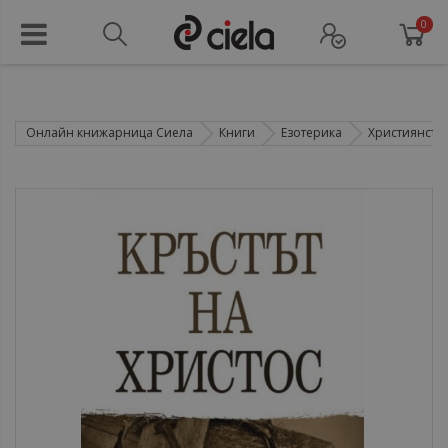
0
Онлайн книжарница Сиела
Книги
Езотерика
Християнств