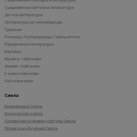
Съвременна българска литература
Съвременна световна литература
Детска литература
Литература за тийнейджъри
Туризъм
Речници, Разговорници, Самоучители
Юридическа литература
Ваучери
Музика - Най-нови
Филми - Най-нови
Е-книги Най-нови
Настолни игри
Сиела
Книжарници Сиела
Издателство Сиела
Справочен и правен софтуер Сиела
Проекти и обучения Сиела