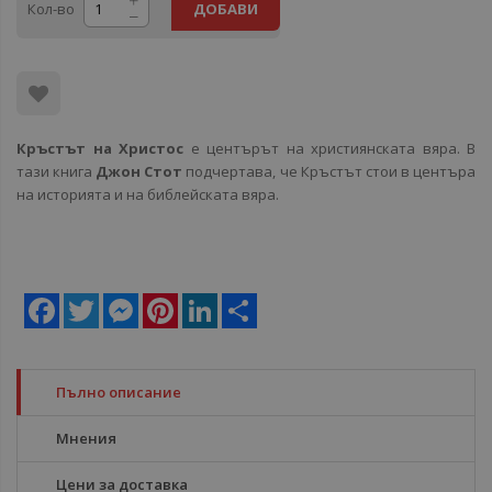
Кол-во
ДОБАВИ
Кръстът на Христос
е центърът на християнската вяра. В
тази книга
Джон Стот
подчертава, че Кръстът стои в центъра
на историята и на библейската вяра.
Facebook
Twitter
Messenger
Pinterest
LinkedIn
Share
Пълно описание
Мнения
Цени за доставка