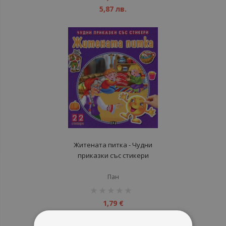
5,87 лв.
Житената питка - Чудни
приказки със стикери
Пан
рейтинг:
1%
1,79 €
3,50 лв.