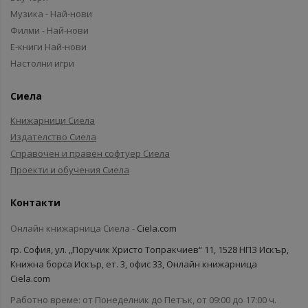
Музика - Най-нови
Филми - Най-нови
Е-книги Най-нови
Настолни игри
Сиела
Книжарници Сиела
Издателство Сиела
Справочен и правен софтуер Сиела
Проекти и обучения Сиела
Контакти
Онлайн книжарница Сиела -
Ciela.com
гр. София, ул. „Поручик Христо Топракчиев“ 11, 1528 НПЗ Искър,
Книжна борса Искър, ет. 3, офис 33, Онлайн книжарница
Ciela.com
Работно време: от Понеделник до Петък, от 09:00 до 17:00 ч.