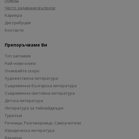
Помощ
Често задавани въпроси
Кариера
Дистрибуция
Контакти
Препоръчваме Ви
Топ заглавия
Най-нови книги
Очаквайте скоро
Художествена литература
Съвременна българска литература
Съвременна световна литература
Детска литература
Литература за тийнейджъри
Туризъм
Речници, Разговорници, Самоучители
Юридическа литература
Ваучери