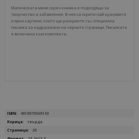
Магическата мини скреч книжка е подходяща за
творчество и забавление. В нея са скрити най-красивите
и ярки картини, които ще разкриете със специална
писалка за надраскване на черните страници. Писалката
е включена към комплекта.
Повече
4010070569143
информация
твърда
20
15.3x13.3