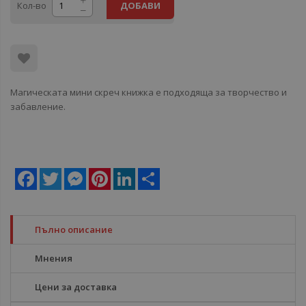
Кол-во
ДОБАВИ
Магическата мини скреч книжка е подходяща за творчество и
забавление.
Facebook
Twitter
Messenger
Pinterest
LinkedIn
Share
Пълно описание
Мнения
Цени за доставка