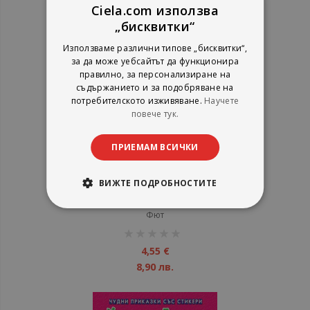
Ciela.com използва
„бисквитки“
Използваме различни типове „бисквитки“,
за да може уебсайтът да функционира
правилно, за персонализиране на
съдържанието и за подобряване на
потребителското изживяване.
Научете
повече тук.
ПРИЕМАМ ВСИЧКИ
Коледна украса + 200 стикера
ВИЖТЕ ПОДРОБНОСТИТЕ
Фют
рейтинг:
1%
4,55 €
8,90 лв.