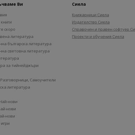
ъчваме Ви
Сиела
авия
Книжарници Сиела
 книги
Издателство Сиела
е скоро
Справочен и правен софтуер С
вена литература
Проекти и обучения Сиела
на българска литература
на световна литература
итература
ра за тийнейджъри
 Разговорници, Самоучители
ска литература
 Най-нови
Най-нови
Най-нови
 игри