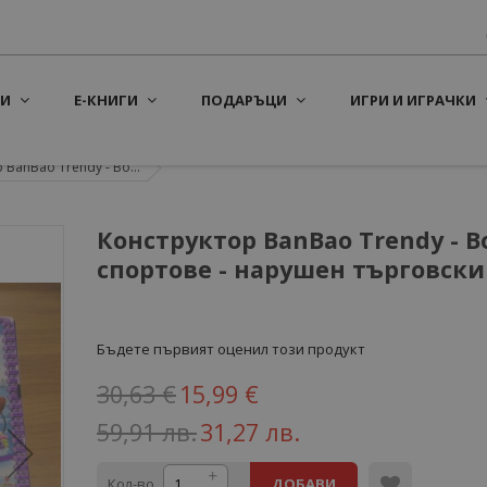
И
Е-КНИГИ
ПОДАРЪЦИ
ИГРИ И ИГРАЧКИ
 BanBao Trendy - Во...
Конструктор BanBao Trendy - 
спортове - нарушен търговски
Бъдете първият оценил този продукт
30,63 €
15,99 €
59,91 лв.
31,27 лв.
Кол-во
ДОБАВИ