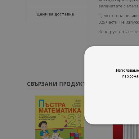
запечатате с апара
Цени за доставка
Цялото това великол
325 части. Не изпус
Конструкторът е по
Използваме
персона
СВЪРЗАНИ ПРОДУКТИ