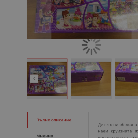
Пълно описание
Детето ви обожава 
наем круизната я
Мнения
инструкторите да в