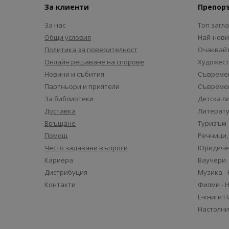
За клиенти
Препор
За нас
Топ загл
Общи условия
Най-нови
Политика за поверителност
Очаквайт
Онлайн решаване на спорове
Художест
Новини и събития
Съвремен
Партньори и приятели
Съвремен
За библиотеки
Детска л
Доставка
Литерату
Връщане
Туризъм
Помощ
Речници,
Често задавани въпроси
Юридиче
Кариера
Ваучери
Дистрибуция
Музика -
Контакти
Филми - 
Е-книги 
Настолни