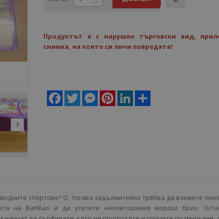
Продуктът е с нарушен търговски вид, прил
снимка, на която си личи повредата!
Facebook
Twitter
Messenger
Pinterest
LinkedIn
Share
водните спортове? О, тогава задължително трябва да вземете пон
хта на BanBao и да усетите неповторимия морски бриз. Оста
и научат да сърфирате, като не пропускате и уроците по гмуркане, 