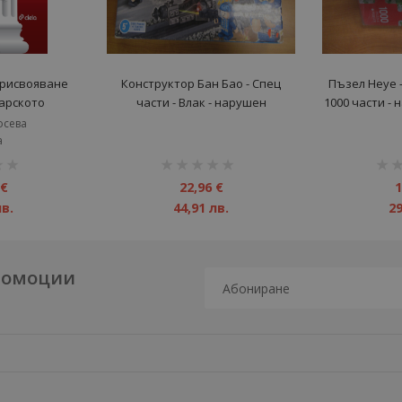
рисвояване
Конструктор Бан Бао - Спец
Пъзел Heye -
арското
части - Влак - нарушен
1000 части -
аво - старо
търговски вид
осева
ие
а
рейтинг:
рейт
1%
1%
 €
22,96 €
1
лв.
44,91 лв.
29
промоции