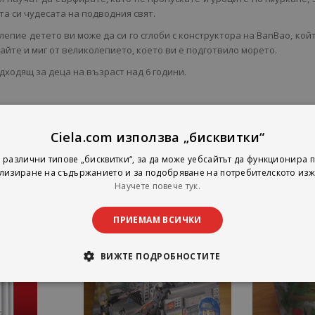
та си чудесата на подводния свят.
епие детето ви може да си го сглоби с конструктора на BanBao, койт
кайте и миг от великолепието, което ви е подготвило морето.
дходящ за деца на възраст над 6 години.
Ciela.com използва „бисквитки“
 различни типове „бисквитки“, за да може уебсайтът да функционира п
лизиране на съдържанието и за подобряване на потребителското изж
Научете повече тук.
ПРИЕМАМ ВСИЧКИ
ВИЖТЕ ПОДРОБНОСТИТЕ