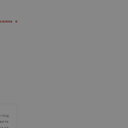
ожена е
е под
вете
за да