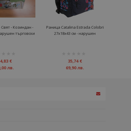
 Свят - Козиндан -
Раница Catalina Estrada Colobri
 нарушен търговски
27x18x43 см - нарушен
вид
търговски вид
инг:
рейтинг:
1%
4,83 €
35,74 €
,00 лв.
69,90 лв.