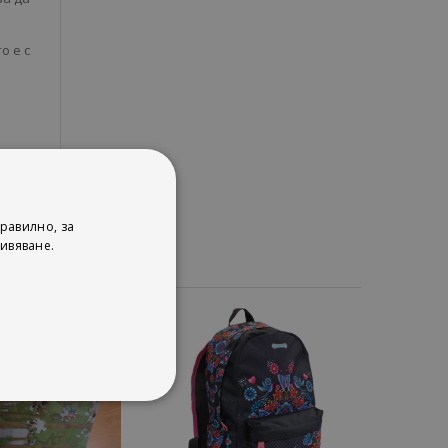
о е с
равилно, за
ивяване.