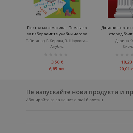
Пъстра математика - Помагало
Длъжностното п
за избираемите учебни часове
според бълг
за 2. клас - старо издание
наказателно пр
Т. Витанов, Г. Кирова, З. Шаркова, И. Пушкарова, Д. Парушева
Дарина К
издан
Анубис
Сиел
рейтинг:
рейтинг:
1%
1%
3,50 €
10,23
6,85 лв.
20,01 
Не изпускайте нови продукти и 
Абонирайте се за нашия e-mail бюлетин