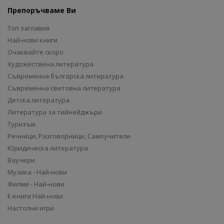
Препоръчваме Ви
Топ заглавия
Най-нови книги
Очаквайте скоро
Художествена литература
Съвременна българска литература
Съвременна световна литература
Детска литература
Литература за тийнейджъри
Туризъм
Речници, Разговорници, Самоучители
Юридическа литература
Ваучери
Музика - Най-нови
Филми - Най-нови
Е-книги Най-нови
Настолни игри