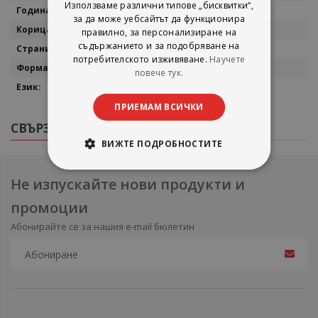
Използваме различни типове „бисквитки“,
2004
за да може уебсайтът да функционира
Меки корици
правилно, за персонализиране на
съдържанието и за подобряване на
96
потребителското изживяване.
Научете
21/14
повече тук.
български
ПРИЕМАМ ВСИЧКИ
СВЪРЗАНИ ПРОДУКТИ
ВИЖТЕ ПОДРОБНОСТИТЕ
Не изпускайте нови продукти и
промоции
Абонирайте се за нашия e-mail бюлетин