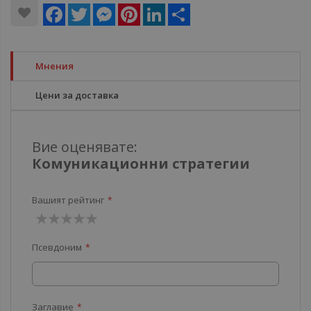
Facebook
Twitter
Messenger
Pinterest
LinkedIn
Share
Мнения
Цени за доставка
Вие оценявате:
Комуникационни стратегии
Вашият рейтинг
1
2
3
4
5
Псевдоним
звезда
звезди
звезди
звезди
звезди
Заглавие