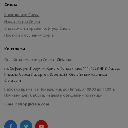
Сиела
Книжарници Сиела
Издателство Сиела
Справочен и правен софтуер Сиела
Проекти и обучения Сиела
Контакти
Онлайн книжарница Сиела -
Ciela.com
гр. София, ул. „Поручик Христо Топракчиев“ 11, 1528 НПЗ Искър,
Книжна борса Искър, ет. 3, офис 33, Онлайн книжарница
Ciela.com
Работно време: от Понеделник до Петък, от 09:00 до 17:00 ч.
Почивни дни: Събота, Неделя и официални празници.
E-mail:
shop@ciela.com