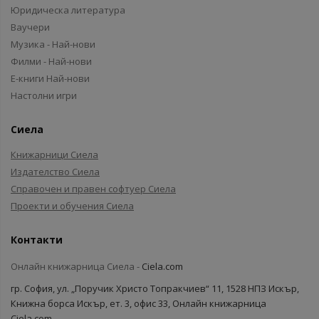
Юридическа литература
Ваучери
Музика - Най-нови
Филми - Най-нови
Е-книги Най-нови
Настолни игри
Сиела
Книжарници Сиела
Издателство Сиела
Справочен и правен софтуер Сиела
Проекти и обучения Сиела
Контакти
Онлайн книжарница Сиела -
Ciela.com
гр. София, ул. „Поручик Христо Топракчиев“ 11, 1528 НПЗ Искър,
Книжна борса Искър, ет. 3, офис 33, Онлайн книжарница
Ciela.com