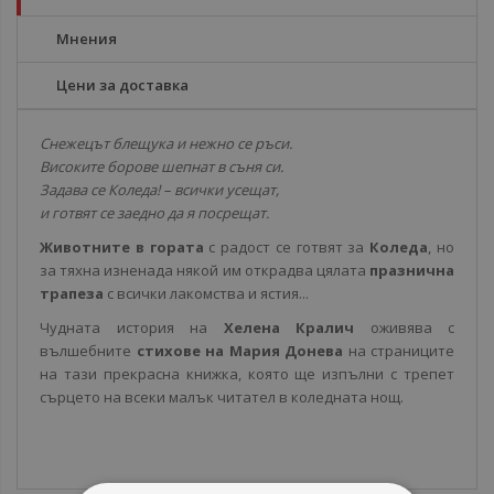
Мнения
Цени за доставка
Снежецът блещука и нежно се ръси.
Високите борове шепнат в съня си.
Задава се Коледа! – всички усещат,
и готвят се заедно да я посрещат.
Животните в гората
с радост се готвят за
Коледа
, но
за тяхна изненада някой им открадва цялата
празнична
трапеза
с всички лакомства и ястия...
Чудната история на
Хелена Кралич
оживява с
вълшебните
стихове на Мария Донева
на страниците
на тази прекрасна книжка, която ще изпълни с трепет
сърцето на всеки малък читател в коледната нощ.