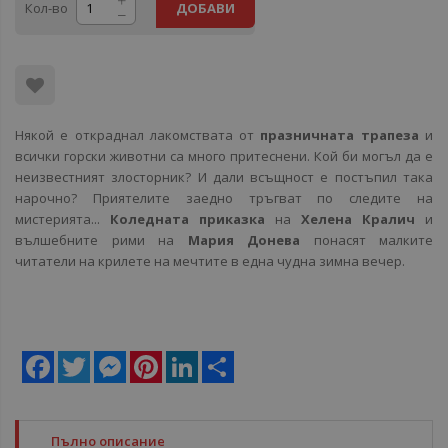
Кол-во
ДОБАВИ
Някой е откраднал лакомствата от
празничната трапеза
и
всички горски животни са много притеснени. Кой би могъл да е
неизвестният злосторник? И дали всъщност е постъпил така
нарочно? Приятелите заедно тръгват по следите на
мистерията...
Коледната приказка
на
Хелена Кралич
и
вълшебните рими на
Мария Донева
понасят малките
читатели на крилете на мечтите в една чудна зимна вечер.
Facebook
Twitter
Messenger
Pinterest
LinkedIn
Share
Пълно описание