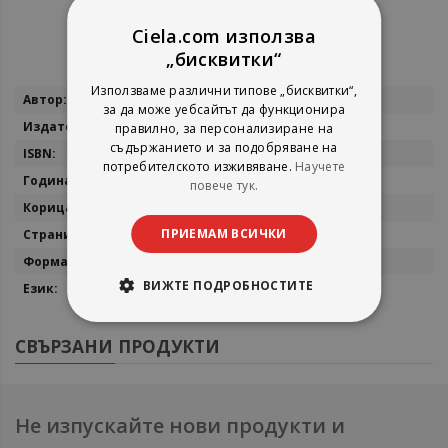
Ciela.com използва
„бисквитки“
Използваме различни типове „бисквитки“,
Повече
Хелена Кралич
за да може уебсайтът да функционира
информация
СофтПрес
правилно, за персонализиране на
съдържанието и за подобряване на
9786191519668
потребителското изживяване.
Научете
2023
повече тук.
мека
ПРИЕМАМ ВСИЧКИ
28
21,2х28
ВИЖТЕ ПОДРОБНОСТИТЕ
български
СВЪРЗАНИ ПРОДУКТИ
Не изпускайте нови продукти и