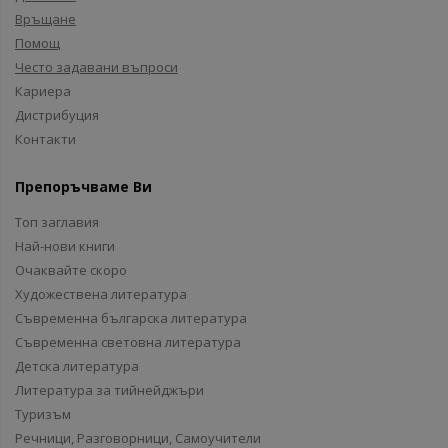
Връщане
Помощ
Често задавани въпроси
Кариера
Дистрибуция
Контакти
Препоръчваме Ви
Топ заглавия
Най-нови книги
Очаквайте скоро
Художествена литература
Съвременна българска литература
Съвременна световна литература
Детска литература
Литература за тийнейджъри
Туризъм
Речници, Разговорници, Самоучители