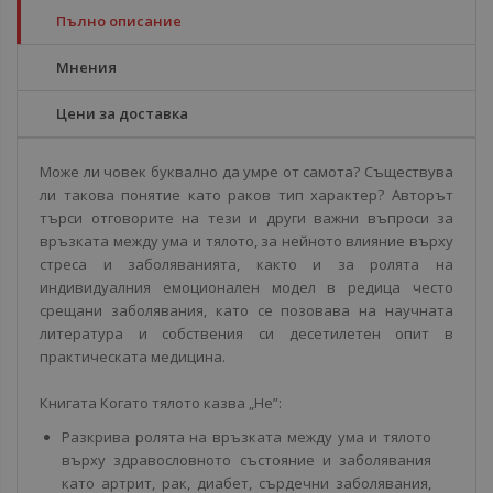
Пълно описание
Мнения
Цени за доставка
Може ли човек буквално да умре от самота? Съществува
ли такова понятие като раков тип характер? Авторът
търси отговорите на тези и други важни въпроси за
връзката между ума и тялото, за нейното влияние върху
стреса и заболяванията, както и за ролята на
индивидуалния емоционален модел в редица често
срещани заболявания, като се позовава на научната
литература и собствения си десетилетен опит в
практическата медицина.
Книгата Когато тялото казва „Не”:
Разкрива ролята на връзката между ума и тялото
върху здравословното състояние и заболявания
като артрит, рак, диабет, сърдечни заболявания,