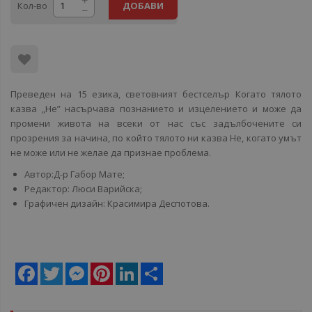
Кол-во
ДОБАВИ
Преведен на 15 езика, световният бестселър Когато тялото
казва „Не” насърчава познанието и изцелението и може да
промени живота на всеки от нас със задълбочените си
прозрения за начина, по който тялото ни казва Не, когато умът
не може или не желае да признае проблема.
Автор:Д-р Габор Мате;
Редактор: Люси Варийска;
Графичен дизайн: Красимира Деспотова.
Facebook
Twitter
Messenger
Pinterest
LinkedIn
Share