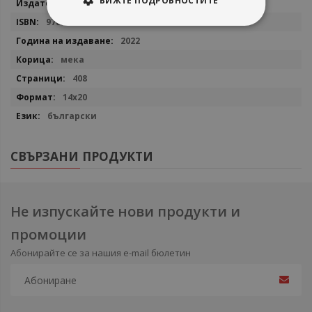
ВИЖТЕ ПОДРОБНОСТИТЕ
Кибеа
9789544749385
2022
мека
408
14x20
български
СВЪРЗАНИ ПРОДУКТИ
Не изпускайте нови продукти и
промоции
Абонирайте се за нашия e-mail бюлетин