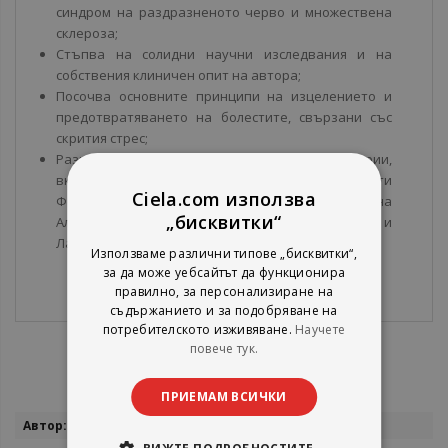
синдром на раздразненото черво и множествена
склероза;
Стъпва на солидни научни изследвания и на
собствения клиничен опит на автора;
Посочва основните принципи на изцелението и
предотвратяването на болестите, свързани със
скрития стрес;
Разказва десетки показателни примери и истории,
включително на личности като Лу Гериг (АЛС), Бети
Ciela.com използва
Форд (рак на гърдата), Роналд Рейгън (болест на
„бисквитки“
Алцхаймер), Гилда Раднър (рак на яйчниците) и
Ланс Армстронг (рак на тестисите).
Използваме различни типове „бисквитки“,
за да може уебсайтът да функционира
правилно, за персонализиране на
съдържанието и за подобряване на
потребителското изживяване.
Научете
повече тук.
ПРИЕМАМ ВСИЧКИ
Повече
Габор Мате
информация