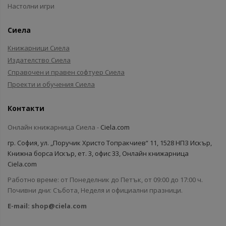
Настолни игри
Сиела
Книжарници Сиела
Издателство Сиела
Справочен и правен софтуер Сиела
Проекти и обучения Сиела
Контакти
Онлайн книжарница Сиела -
Ciela.com
гр. София, ул. „Поручик Христо Топракчиев“ 11, 1528 НПЗ Искър,
Книжна борса Искър, ет. 3, офис 33, Онлайн книжарница
Ciela.com
Работно време: от Понеделник до Петък, от 09:00 до 17:00 ч.
Почивни дни: Събота, Неделя и официални празници.
E-mail:
shop@ciela.com