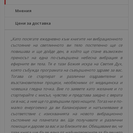
Мнения
Цени за доставка
„Като посягате ежедневно към книгите ни вибрационното
състояние на светлинното ви тяло постепенно ще се
повишава и ще дойде ден, в който ще стане възможен
преносът на една по-съвършена небесна вибрация в
ефирните ви тела. Тя е тази Божия искра на Светия Дух,
която събужда програмата на съвършеното здраве за вас.
Тогава се стартират и различни оздравителни и
възстановителни процеси, необясними от медицинска и
човешка гледна точка. Вие го заявете като желание и го
стартирайте с мисъл, чувство и представа заедно с вярата
си в нас, а ние ще го довършим през нощите. Тогаз ни е по-
малко енергоемко да ви балансираме и натъкмяваме в
съответствие с изискванията на новото вибрационно
състояние на планетата ви. Ще получавате и различни
помощи и дарове за вас и за близките ви. Обещаваме ви, че
тази книга ще бъде една от най-интересните за бъдещето