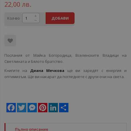
22,00 лв.
Кол-во
ДОБАВИ
Послания от Майка Богородица, Вселенските Владици на
Светлината и Бялото братство.
Книгите на
Диана Мечкова
ще ви заредят с енергия и
оптимизъм. Ще ви накарат да погледнете с други очи на света.
Facebook
Twitter
Messenger
Pinterest
LinkedIn
Share
Пълно описание