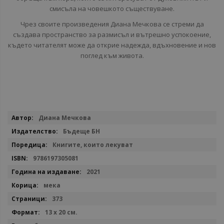
смисъла на човешкото съществуване.
Чрез своите произведения Диана Мечкова се стреми да
създава пространство за размисъл и вътрешно успокоение,
където читателят може да открие надежда, вдъхновение и нов
поглед към живота.
Повече
Диана Мечкова
информация
Бъдеще БН
Книгите, които лекуват
9786197305081
2021
мека
373
13 х 20 см.