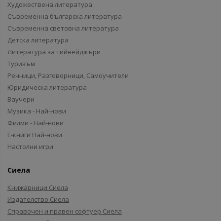
Художествена литература
Съвременна българска литература
Съвременна световна литература
Детска литература
Литература за тийнейджъри
Туризъм
Речници, Разговорници, Самоучители
Юридическа литература
Ваучери
Музика - Най-нови
Филми - Най-нови
Е-книги Най-нови
Настолни игри
Сиела
Книжарници Сиела
Издателство Сиела
Справочен и правен софтуер Сиела