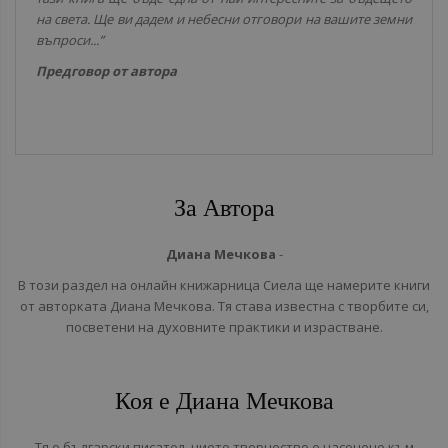
на света. Ще ви дадем и небесни отговори на вашите земни
въпроси...”
Предговор от автора
За Автора
Диана Мечкова
-
В този раздел на онлайн книжарница Сиела ще намерите книги
от авторката Диана Мечкова. Тя става известна с творбите си,
посветени на духовните практики и израстване.
Коя е Диана Мечкова
Тя е български писател, чието творчество е насочено към