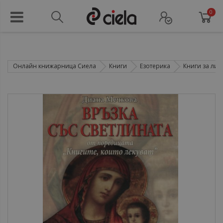
0
Онлайн книжарница Сиела
Книги
Езотерика
Книги за лич