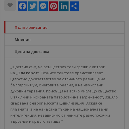
Facebook
Twitter
Messenger
Pinterest
LinkedIn
Share
Пълно описание
Мнения
Цени за доставка
„Щастлив съм, че осъществих тези срещи с автори
на
„Златорог“
. Техните текстове представляват
цялостно доказателство за отличното равнище на
българския ум, с неговите реални, а не измислени
духовни терзания, присъщи на всяко мислещо същество.
В тях личи и искрената патриотична загриженост, изцяло
свързана с европейската цивилизация. Вижда се
плътната, а не накъсана тъкан на националната ни
интелигенция, независимо от нейните разнопосочни
търсения и кръстопътища.“