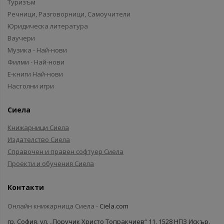
Туризъм
Речници, Разговорници, Самоучители
Юридическа литература
Ваучери
Музика - Най-нови
Филми - Най-нови
Е-книги Най-нови
Настолни игри
Сиела
Книжарници Сиела
Издателство Сиела
Справочен и правен софтуер Сиела
Проекти и обучения Сиела
Контакти
Онлайн книжарница Сиела -
Ciela.com
гр. София, ул. „Поручик Христо Топракчиев“ 11, 1528 НПЗ Искър,