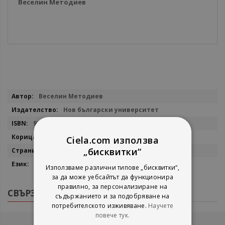
Веселин Методиев
Повече
Веселин Методиев
информация
Нов български университет
9786192331658
мека
Ciela.com използва
„бисквитки“
391
български
Използваме различни типове „бисквитки“,
за да може уебсайтът да функционира
правилно, за персонализиране на
СВЪРЗАНИ ПРОДУКТИ
съдържанието и за подобряване на
потребителското изживяване.
Научете
повече тук.