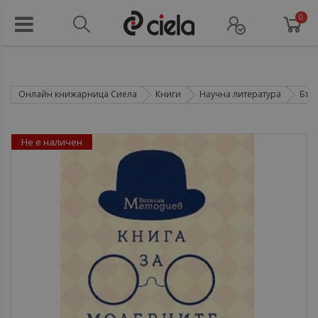
0
Онлайн книжарница Сиела
Книги
Научна литература
Бъл
Не е наличен